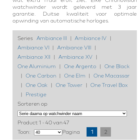
watchwinder wordt geleverd met 3 jaar
garantie. Duitse kwaliteit voor optimale
opwinding van automatische horloges.
Series
Ambiance III
|
Ambiance IV
|
Ambiance VI
|
Ambiance VIII
|
Ambiance XII
|
Ambiance XV
|
One Aluminium
|
One Argento
|
One Black
|
One Carbon
|
One Elm
|
One Macassar
|
One Oak
|
One Tower
|
One Travel Box
|
Prestige
Sorteren op
Product 1 - 40 van 47
Toon:
Pagina
1
2