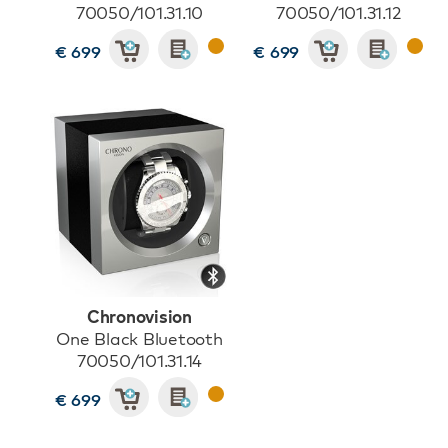
70050/101.31.10
70050/101.31.12
€ 699
€ 699
Chronovision
One Black Bluetooth
70050/101.31.14
€ 699