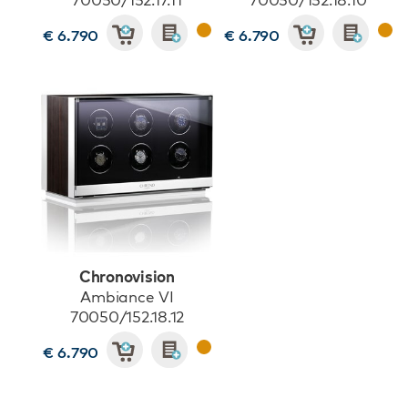
€ 6.790
€ 6.790
Chronovision
Ambiance VI
70050/152.18.12
€ 6.790