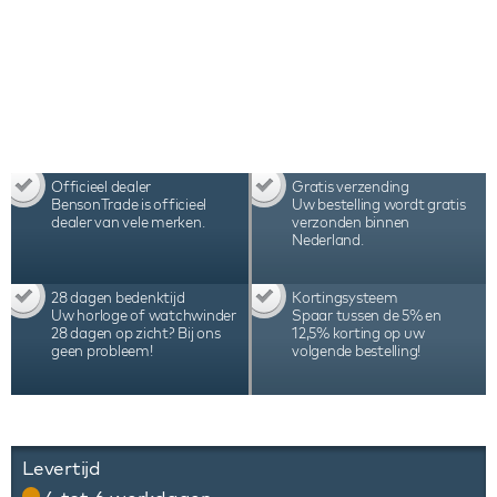
Officieel dealer
Gratis verzending
BensonTrade is officieel
Uw bestelling wordt gratis
dealer van vele merken.
verzonden binnen
Nederland.
28 dagen bedenktijd
Kortingsysteem
Uw horloge of watchwinder
Spaar tussen de 5% en
28 dagen op zicht? Bij ons
12,5% korting op uw
geen probleem!
volgende bestelling!
Levertijd