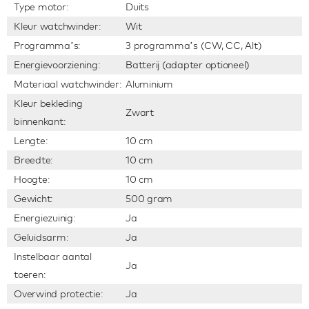
Type motor:
Duits
Kleur watchwinder:
Wit
Programma’s:
3 programma’s (CW, CC, Alt)
Energievoorziening:
Batterij (adapter optioneel)
Materiaal watchwinder:
Aluminium
Kleur bekleding
Zwart
binnenkant:
Lengte:
10 cm
Breedte:
10 cm
Hoogte:
10 cm
Gewicht:
500 gram
Energiezuinig:
Ja
Geluidsarm:
Ja
Instelbaar aantal
Ja
toeren:
Overwind protectie:
Ja