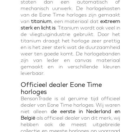
stoten dan een automatisch of
mechanisch uurwerk. De horlogekasten
van de Eone Time horloges zijn gemaakt
van
titanium
, een materiaal dat
extreem
sterk en licht is
. Titanium wordt ook veel in
de vliegtuigindustrie gebruikt. Door het
titanium draagt het horloge zeer prettig
en is het zeer sterk wat de duurzaamheid
weer ten goede komt. De horlogebanden
zijn van leder en canvas materiaal
gemaakt en in verschillende kleuren
leverbaar.
Officieel dealer Eone Time
horloges
BensonTrade is al geruime tijd officieel
dealer van Eone Time horloges. Wij waren
niet alleen
de eerste in Nederland en
België
als officieel dealer van dit merk, wij
hebben ook de meest uitgebreide
collectie en meeste horloges op voorraad