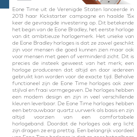
Eone Time uit de Verenigde Staten lanceerde in
2013 haar Kickstarter campagne en haalde 15x
keer de gevraagde investering op. Dit betekende
het begin van de Eone Bradley, het eerste horloge
van dit ambitieuze horlogemerk. Het unieke van
de Eone Bradley horloges is dat ze zowel geschikt
zijn voor mensen die goed kunnen zien maar ook
voor mensen met geen of verminderd zicht. Dit is
precies de insteek geweest van het merk; een
horloge produceren dat altijd en door iedereen
gebruikt kan worden voor de exacte tijd. Behalve
functioneel zijn de Eone Time horloges ook zeer
stijlvol en fraai vormgegeven. De horloges hebben
een modern design en zijn in veel verschillende
kleuren leverbaar. De Eone Time horloges hebben
een betrouwbaar quartz uurwerk als basis en zijn
altijd voorzien van een comfortabele
horlogeband. Doordat de horloges ook erg licht
zijn dragen ze erg prettig. Een belangrijk voordeel
van Eone Time horloges is dat ze zeer betaalbaar