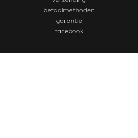
betaalmethoden
garantie
facebook
Klantenservice
faq
garantieformulier
annuleren en retourneren
algemene voorwaarden
privacy policy
Contact