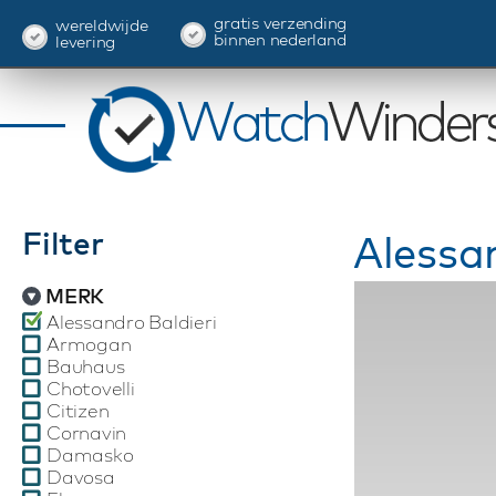
gratis verzending
wereldwijde
binnen nederland
levering
Filter
Alessa
MERK
Alessandro Baldieri
Armogan
Bauhaus
Chotovelli
Citizen
Cornavin
Damasko
Davosa