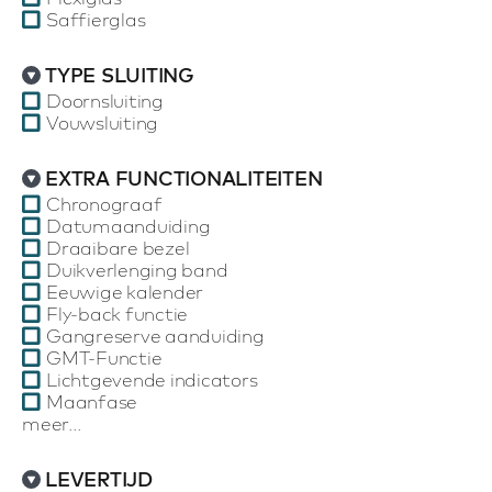
Saffierglas
TYPE SLUITING
Doornsluiting
Vouwsluiting
EXTRA FUNCTIONALITEITEN
Chronograaf
Datumaanduiding
Draaibare bezel
Duikverlenging band
Eeuwige kalender
Fly-back functie
Gangreserve aanduiding
GMT-Functie
Lichtgevende indicators
Maanfase
meer...
LEVERTIJD