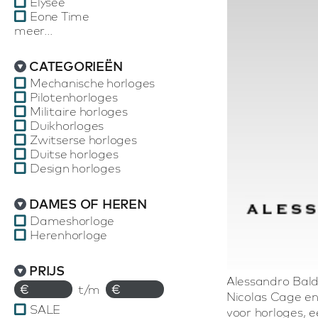
Elysee
Eone Time
meer...
CATEGORIEËN
Mechanische horloges
Pilotenhorloges
Militaire horloges
Duikhorloges
Zwitserse horloges
Duitse horloges
Design horloges
DAMES OF HEREN
Dameshorloge
Herenhorloge
PRIJS
Alessandro Baldi
€
t/m
€
Nicolas Cage en 
SALE
voor horloges, 