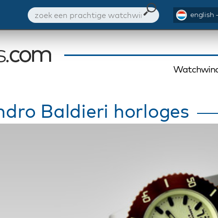
english 
Watchwind
ndro Baldieri horloges