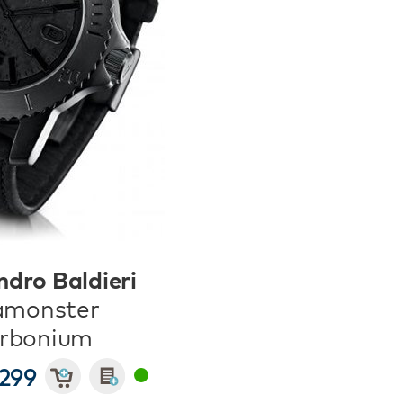
ndro Baldieri
amonster
rbonium
 299