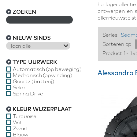
horlogecollectie
ontwerpen en sti
ZOEKEN
allernieuwste st
Series
Seamo
NIEUW SINDS
Sorteren op
Toon alle
Product 1 - 1 v
TYPE UURWERK
Automatisch (op beweging)
Alessandro 
Mechanisch (opwinding)
Quartz (batterij)
Solar
Spring Drive
KLEUR WIJZERPLAAT
Turquoise
Wit
Zwart
Blauw