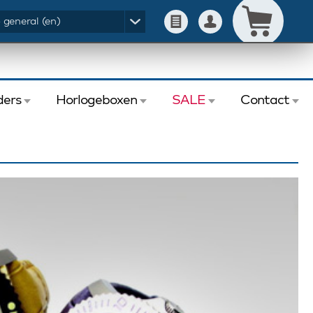
- general (en)
ers
Horlogeboxen
SALE
Contact