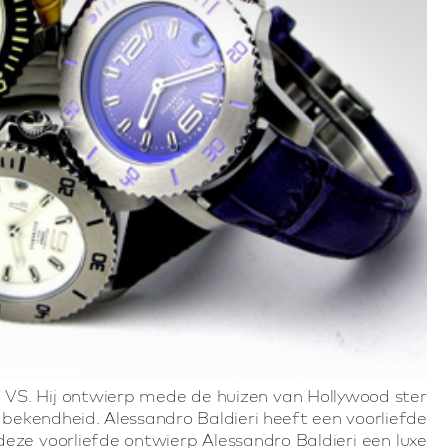
 de VS. Hij ontwierp mede de huizen van Hollywood ster
e bekendheid. Alessandro Baldieri heeft een voorliefde
eze voorliefde ontwierp Alessandro Baldieri een luxe