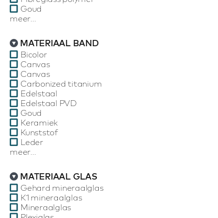
Goud
meer...
MATERIAAL BAND
Bicolor
Canvas
Canvas
Carbonized titanium
Edelstaal
Edelstaal PVD
Goud
Keramiek
Kunststof
Leder
meer...
MATERIAAL GLAS
Gehard mineraalglas
K1 mineraalglas
Mineraalglas
Plexiglas