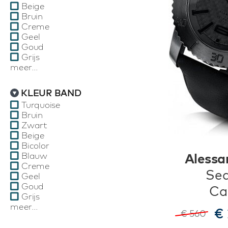
Beige
Bruin
Creme
Geel
Goud
Grijs
meer...
KLEUR BAND
Turquoise
Bruin
Zwart
Beige
Bicolor
Alessa
Blauw
Creme
Se
Geel
Goud
Ca
Grijs
meer...
€
€ 560