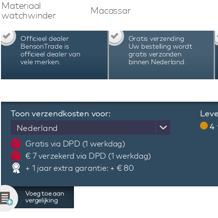
Materiaal
Macassar
watchwinder
Officieel dealer
Gratis verzending
BensonTrade is
Uw bestelling wordt
officieel dealer van
gratis verzonden
vele merken.
binnen Nederland.
Toon verzendkosten voor:
Leve
4
Nederland
Gratis via DPD (1 werkdag)
€ 7 verzekerd via DPD (1 werkdag)
+ 1 jaar extra garantie: + € 80
Voeg toe aan
vergelijking