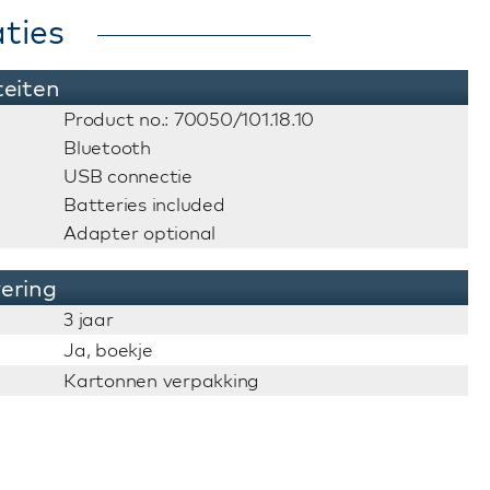
ties
teiten
Product no.: 70050/101.18.10
Bluetooth
USB connectie
Batteries included
Adapter optional
vering
3 jaar
Ja, boekje
Kartonnen verpakking