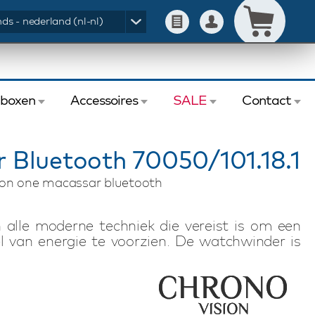
ds - nederland (nl-nl)
eboxen
Accessoires
SALE
Contact
 Bluetooth 70050/101.18.1
ion one macassar bluetooth
alle moderne techniek die vereist is om een
 van energie te voorzien. De watchwinder is
atterijen. De Chronovision One met bluetooth
stelbare toeren, intelligente slaap functie en
rkten thuis. De Chronovision One watchwinder
it en kwaliteit.