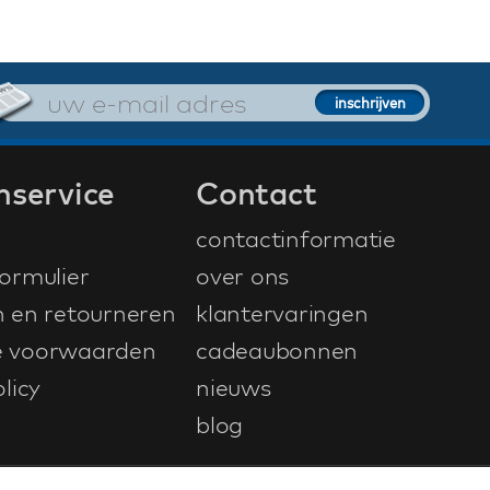
nservice
Contact
contactinformatie
ormulier
over ons
n en retourneren
klantervaringen
 voorwaarden
cadeaubonnen
licy
nieuws
blog
ontwerp & ontwikkeling door
NetFiesta
| v4.104.0