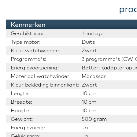
pro
Kenmerken
Geschikt voor:
1 horloge
Type motor:
Duits
Kleur watchwinder:
Zwart
Programma’s:
3 programma’s (CW, C
Energievoorziening:
Batterij (adapter opti
Materiaal watchwinder:
Macassar
Kleur bekleding binnenkant:
Zwart
Lengte:
10 cm
Breedte:
10 cm
Hoogte:
10 cm
Gewicht:
500 gram
Energiezuinig:
Ja
Geluidsarm:
Ja