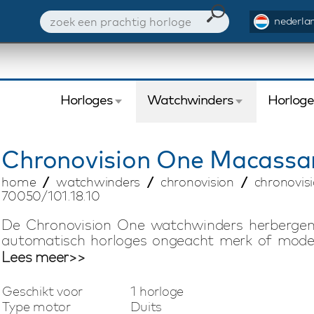
nederlan
Horloges
Watchwinders
Horlog
Chronovision
One Macassar
home
watchwinders
chronovision
chronovis
70050/101.18.10
De Chronovision One watchwinders herbergen 
automatisch horloges ongeacht merk of model
compact en werkt ruim één jaar op een set C b
Lees meer>>
is instelbaar via USB (PC) en telefoon. Met in
speed winding is deze watchwinder van alle ma
Geschikt voor
1 horloge
is een Duits product dat staat voor functionalite
Type motor
Duits