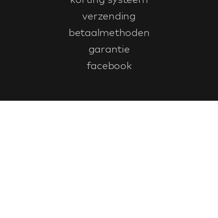
verzending
betaalmethoden
garantie
facebook
Klantenservice
faq
garantieformulier
annuleren en retourneren
algemene voorwaarden
privacy policy