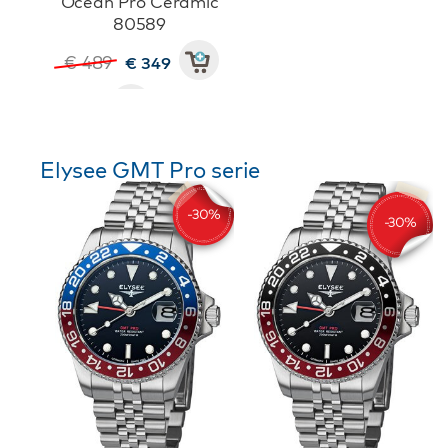
Ocean Pro Ceramic
80589
€ 489
€ 349
Elysee GMT Pro serie