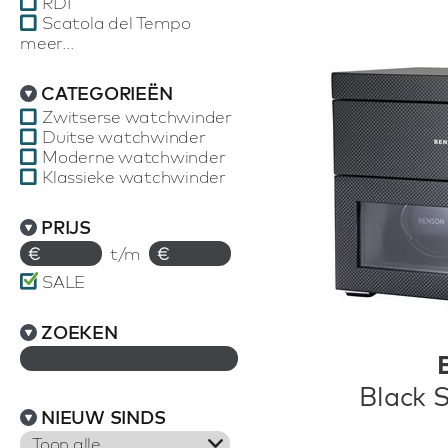
RDI
Scatola del Tempo
meer...
CATEGORIEËN
Zwitserse watchwinder
Duitse watchwinder
Moderne watchwinder
Klassieke watchwinder
PRIJS
€
t/m
€
SALE
ZOEKEN
Black S
NIEUW SINDS
Toon alle