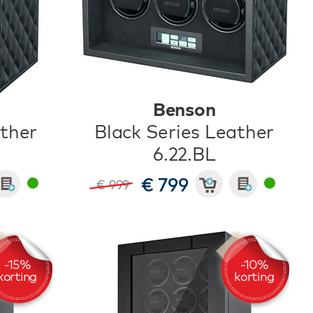
Benson
ather
Black Series Leather
6.22.BL
€ 799
€ 999