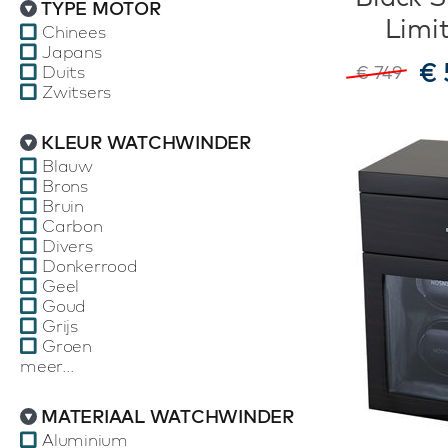
TYPE MOTOR
Limi
Chinees
Japans
€ 
Duits
€ 749
Zwitsers
KLEUR WATCHWINDER
Blauw
Brons
Bruin
Carbon
Divers
Donkerrood
Geel
Goud
Grijs
Groen
meer...
MATERIAAL WATCHWINDER
Aluminium