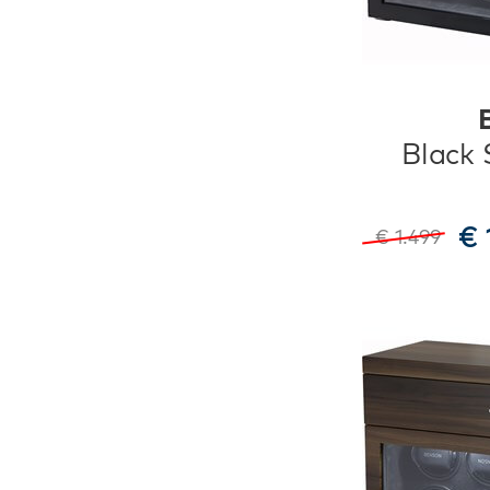
Black 
€ 
€ 1.499