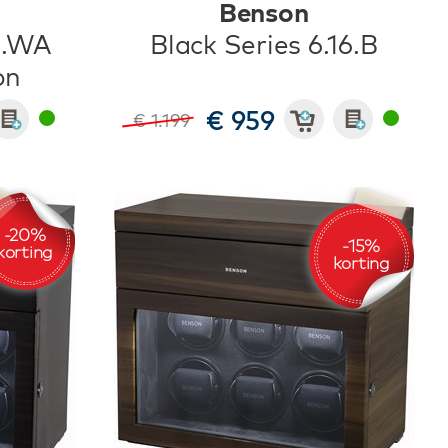
Benson
16.WA
Black Series 6.16.B
on
€ 959
€ 1.199