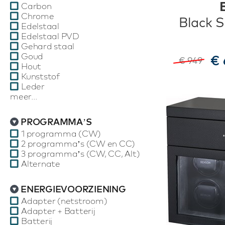
Carbon
Chrome
Black S
Edelstaal
Edelstaal PVD
Gehard staal
Goud
€ 
€ 949
Hout
Kunststof
Leder
meer...
PROGRAMMA’S
1 programma (CW)
2 programma’s (CW en CC)
3 programma’s (CW, CC, Alt)
Alternate
ENERGIEVOORZIENING
Adapter (netstroom)
Adapter + Batterij
Batterij