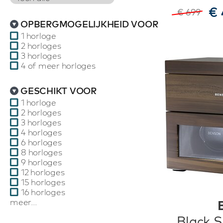
€ 
€ 699
OPBERGMOGELIJKHEID VOOR
1 horloge
2 horloges
3 horloges
4 of meer horloges
GESCHIKT VOOR
1 horloge
2 horloges
3 horloges
4 horloges
6 horloges
8 horloges
9 horloges
12 horloges
15 horloges
16 horloges
meer...
Black S