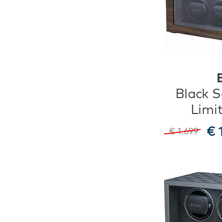
Black S
Limi
€ 
€ 1.699