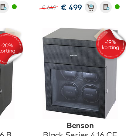
€ 499
€ 649
Benson
16.B
Black Series 4.16.CF