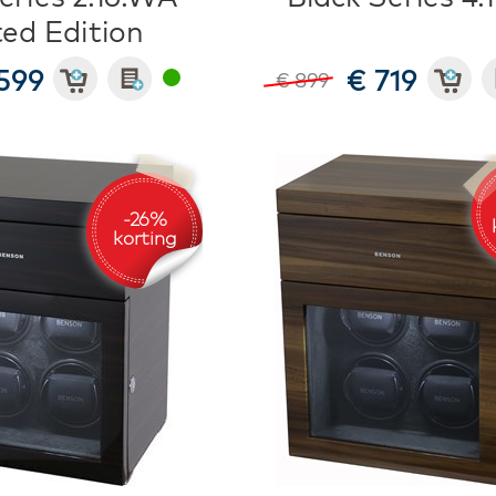
ted Edition
599
€ 719
€ 899