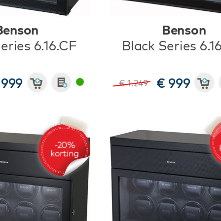
Benson
Benson
eries 6.16.CF
Black Series 6.1
 999
€ 999
€ 1.249