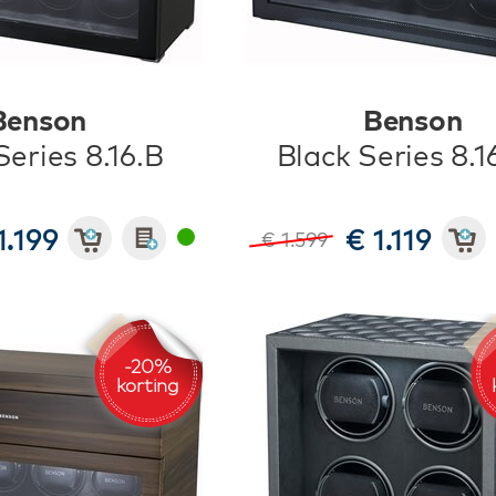
Benson
Benson
Series 8.16.B
Black Series 8.1
1.199
€ 1.119
€ 1.599