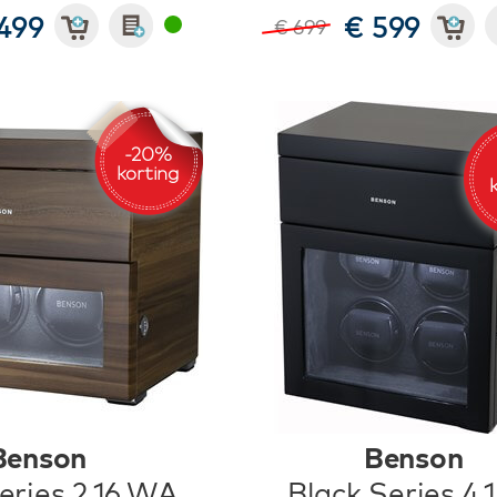
499
€ 599
€ 699
Benson
Benson
eries 2.16.WA
Black Series 4.