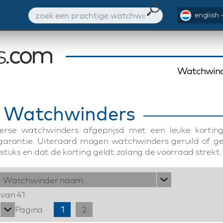
english 
Watchwind
 Watchwinders
erse watchwinders afgeprijsd met een leuke korting
 garantie. Uiteraard mogen watchwinders geruild of g
stuks en dat de korting geldt zolang de voorraad strekt.
Watchwinder naam
 van 41
Pagina
1
2