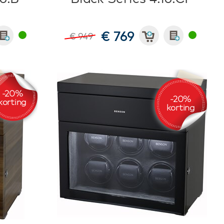
€ 769
€ 949