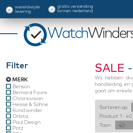
gratis verzending
wereldwijde
binnen nederland
levering
Filter
SALE
-
Wij hebben div
MERK
handleiding en
Benson
gaat om enkele 
Bernard Favre
Chronovision
Heisse & Söhne
Sorteren op
Kunstwinder
Orbita
Product 1 - 40
Paul Design
Toon:
40
Potz