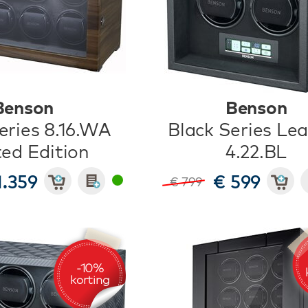
Benson
Benson
eries 8.16.WA
Black Series Le
ted Edition
4.22.BL
1.359
€ 599
€ 799