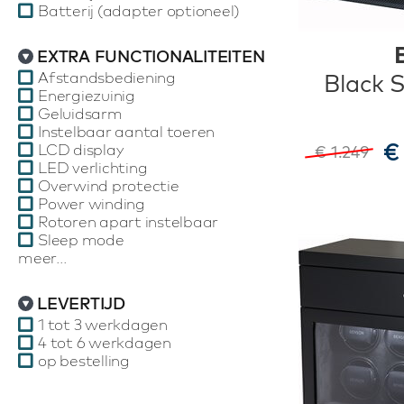
Batterij (adapter optioneel)
EXTRA FUNCTIONALITEITEN
Afstandsbediening
Black S
Energiezuinig
Geluidsarm
Instelbaar aantal toeren
€
LCD display
€ 1.249
LED verlichting
Overwind protectie
Power winding
Rotoren apart instelbaar
Sleep mode
meer...
LEVERTIJD
1 tot 3 werkdagen
4 tot 6 werkdagen
op bestelling