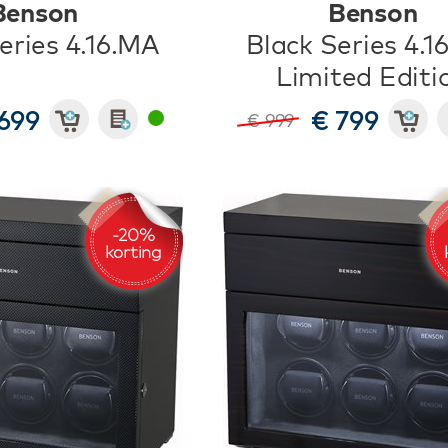
Benson
Benson
eries 4.16.MA
Black Series 4.
Limited Editi
699
€ 799
€ 999