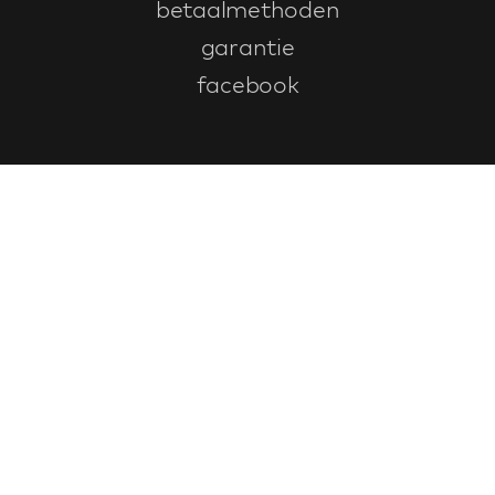
betaalmethoden
garantie
facebook
Klantenservice
faq
garantieformulier
annuleren en retourneren
algemene voorwaarden
privacy policy
Contact