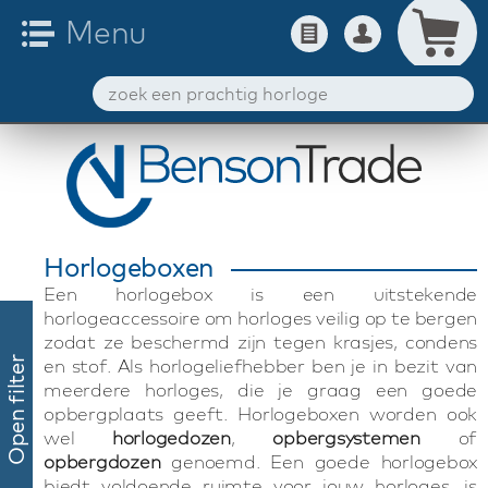
Horlogeboxen
Een horlogebox is een uitstekende
horlogeaccessoire om horloges veilig op te bergen
zodat ze beschermd zijn tegen krasjes, condens
en stof. Als horlogeliefhebber ben je in bezit van
Open filter
meerdere horloges, die je graag een goede
opbergplaats geeft. Horlogeboxen worden ook
wel
horlogedozen
,
opbergsystemen
of
opbergdozen
genoemd. Een goede horlogebox
biedt voldoende ruimte voor jouw horloges, is