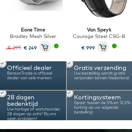
Eone Time
Van Speyk
Bradley Mesh Silver
Courage Steel CSG-B
€ 295
€ 249
€ 999
Officieel dealer
Gratis verzending
BensonTrade is officieel
Uw bestelling wordt gratis
dealer van vele merken.
verzonden binnen Nederland.
28 dagen
Kortingsysteem
bedenktijd
Spaar tussen de 5% en 12,5%
korting op uw volgende
Uw horloge of watchwinder
bestelling!
28 dagen op zicht? Bij ons
geen probleem!