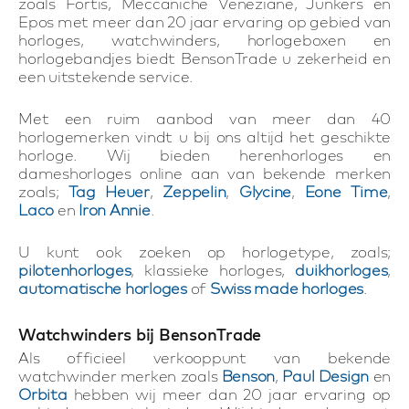
zoals Fortis, Meccaniche Veneziane, Junkers en
Epos met meer dan 20 jaar ervaring op gebied van
horloges, watchwinders, horlogeboxen en
horlogebandjes biedt BensonTrade u zekerheid en
een uitstekende service.
Met een ruim aanbod van meer dan 40
horlogemerken vindt u bij ons altijd het geschikte
horloge. Wij bieden herenhorloges en
dameshorloges online aan van bekende merken
zoals;
Tag Heuer
,
Zeppelin
,
Glycine
,
Eone Time
,
Laco
en
Iron Annie
.
U kunt ook zoeken op horlogetype, zoals;
pilotenhorloges
, klassieke horloges,
duikhorloges
,
automatische horloges
of
Swiss made horloges
.
Watchwinders bij BensonTrade
Als officieel verkooppunt van bekende
watchwinder merken zoals
Benson
,
Paul Design
en
Orbita
hebben wij meer dan 20 jaar ervaring op