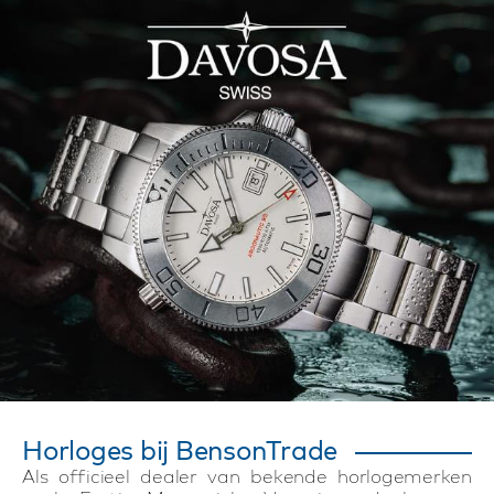
Horloges bij BensonTrade
Als officieel dealer van bekende horlogemerken