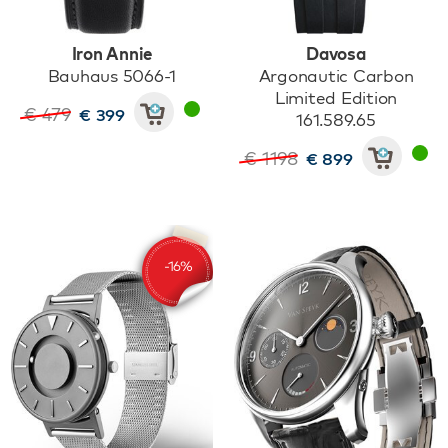
Iron Annie
Davosa
Bauhaus 5066-1
Argonautic Carbon
Limited Edition
€ 479
€ 399
161.589.65
€ 1198
€ 899