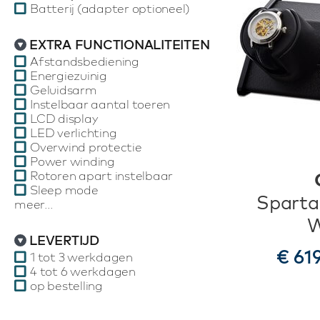
Batterij (adapter optioneel)
EXTRA FUNCTIONALITEITEN
Afstandsbediening
Energiezuinig
Geluidsarm
Instelbaar aantal toeren
LCD display
LED verlichting
Overwind protectie
Power winding
Rotoren apart instelbaar
Sleep mode
Sparta
meer...
W
LEVERTIJD
€ 61
1 tot 3 werkdagen
4 tot 6 werkdagen
op bestelling