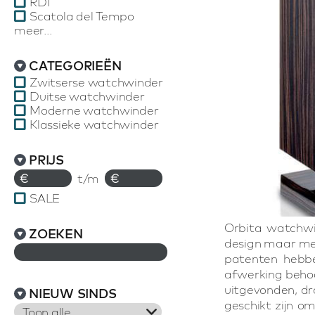
RDI
Scatola del Tempo
meer...
CATEGORIEËN
Zwitserse watchwinder
Duitse watchwinder
Moderne watchwinder
Klassieke watchwinder
PRIJS
€
t/m
€
SALE
Orbita watchwi
ZOEKEN
design maar met
patenten hebbe
afwerking behoo
uitgevonden, dr
NIEUW SINDS
geschikt zijn 
Toon alle