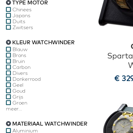
TYPE MOTOR
Chinees
Japans
Duits
Zwitsers
KLEUR WATCHWINDER
Blauw
Sparta
Brons
Bruin
W
Carbon
Divers
€ 32
Donkerrood
Geel
Goud
Grijs
Groen
meer...
MATERIAAL WATCHWINDER
Aluminium