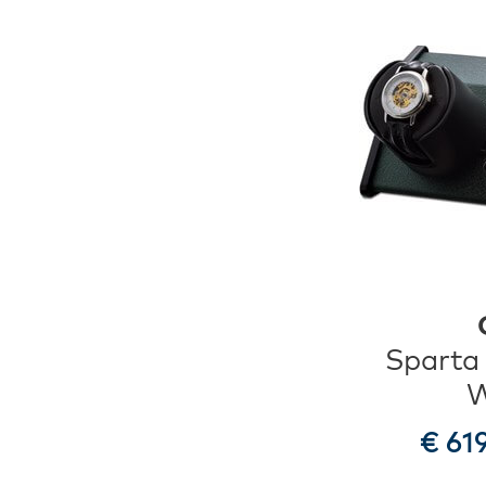
Sparta 
W
€ 61