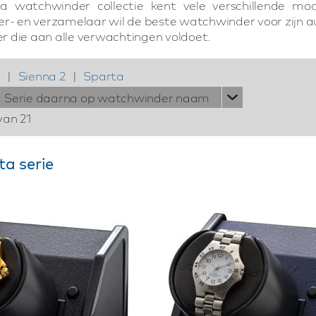
ita watchwinder collectie kent vele verschillende mo
er- en verzamelaar wil de beste watchwinder voor zijn 
 die aan alle verwachtingen voldoet.
|
Sienna 2
|
Sparta
Serie daarna op watchwinder naam
van 21
ta serie