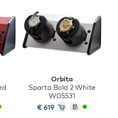
Orbita
ed
Sparta Bold 2 White
W05531
€ 619