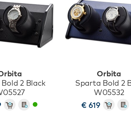
Orbita
Orbita
 Bold 2 Black
Sparta Bold 2 
05527
W05532
9
€ 619