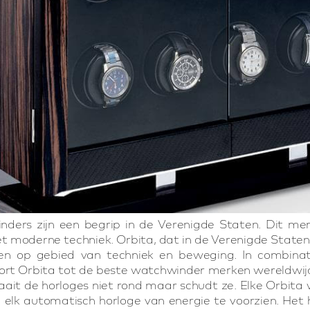
nders zijn een begrip in de Verenigde Staten. Dit me
 moderne techniek. Orbita, dat in de Verenigde Staten
n op gebied van techniek en beweging. In combina
rt Orbita tot de beste watchwinder merken wereldwijd.
aait de horloges niet rond maar schudt ze. Elke Orbi
om elk automatisch horloge van energie te voorzien. 