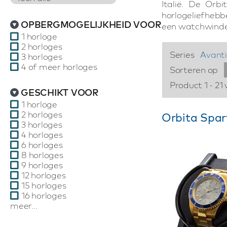
Italië. De Orb
horlogeliefhebb
OPBERGMOGELIJKHEID VOOR
een watchwinder
1 horloge
2 horloges
Series
Avanti
3 horloges
4 of meer horloges
Sorteren op
Product 1 - 21 
GESCHIKT VOOR
1 horloge
2 horloges
Orbita Spar
3 horloges
4 horloges
6 horloges
8 horloges
9 horloges
12 horloges
15 horloges
16 horloges
meer...