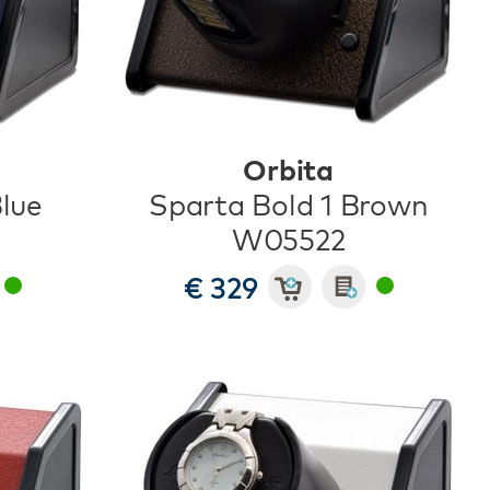
Orbita
Blue
Sparta Bold 1 Brown
W05522
€ 329