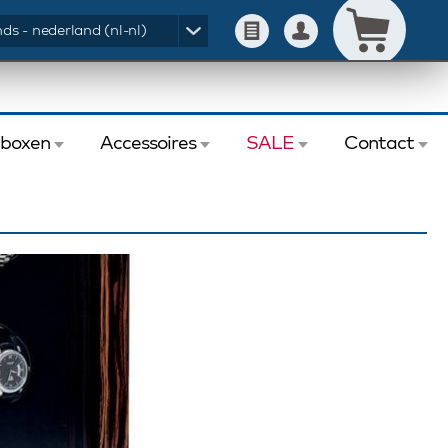
ds - nederland (nl-nl)
eboxen
Accessoires
SALE
Contact