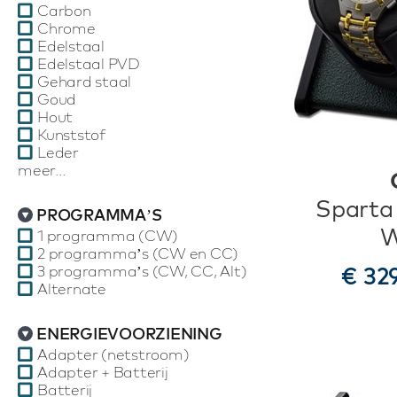
Carbon
Chrome
Edelstaal
Edelstaal PVD
Gehard staal
Goud
Hout
Kunststof
Leder
meer...
Sparta
PROGRAMMA’S
W
1 programma (CW)
2 programma’s (CW en CC)
3 programma’s (CW, CC, Alt)
€ 32
Alternate
ENERGIEVOORZIENING
Adapter (netstroom)
Adapter + Batterij
Batterij