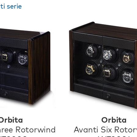
i serie
Orbita
Orbita
hree Rotorwind
Avanti Six Roto