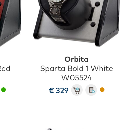
Orbita
Red
Sparta Bold 1 White
W05524
€ 329