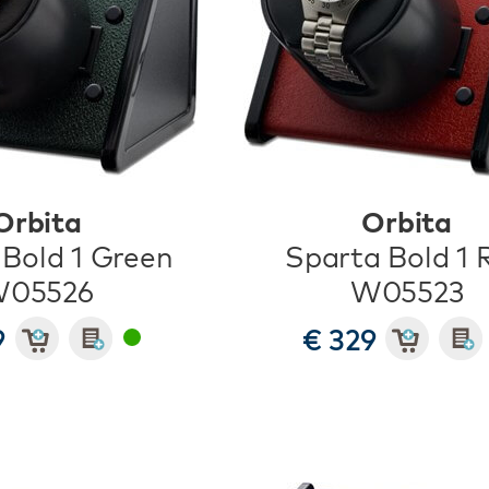
Orbita
Orbita
 Bold 1 Green
Sparta Bold 1 
05526
W05523
9
€ 329