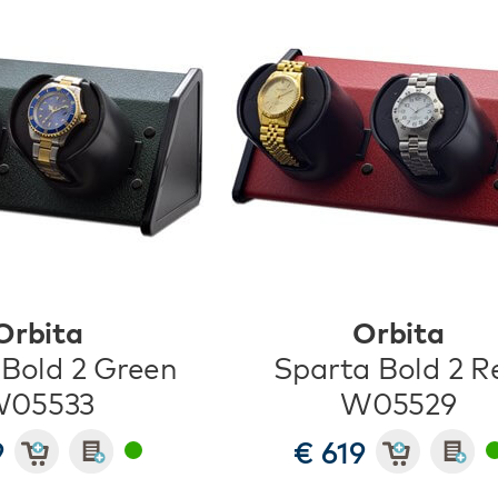
Orbita
Orbita
Bold 2 Green
Sparta Bold 2 R
05533
W05529
9
€ 619