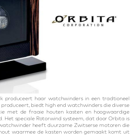
rk produceert haar watchwinders in een tradtioneel
 produceert, biedt high end watchwinders die diverse
tie met de fraaie houten kasten en hoogwaardige
 Het speciale Rotorwind systeem, dat door Orbita is
ta watchwinder heeft duurzame Zwitserse motoren die
Het hout waarmee de kasten worden gemaakt komt uit