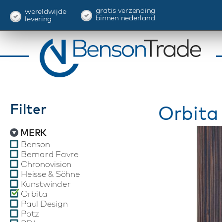
gratis verzending
wereldwijde
binnen nederland
levering
Filter
Orbita
MERK
Benson
Bernard Favre
Chronovision
Heisse & Söhne
Kunstwinder
Orbita
Paul Design
Potz