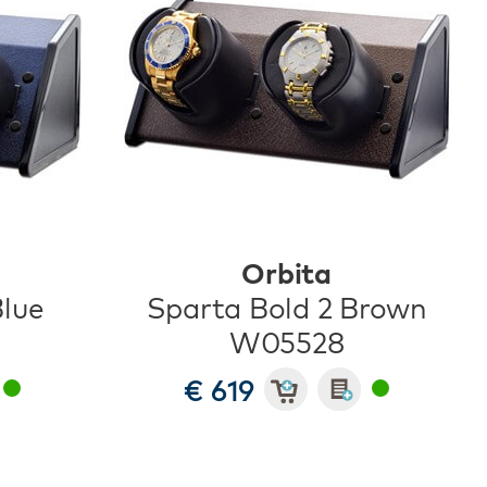
Orbita
Blue
Sparta Bold 2 Brown
W05528
€ 619