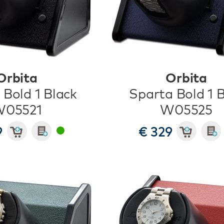
Orbita
Orbita
 Bold 1 Black
Sparta Bold 1 
05521
W05525
9
€ 329