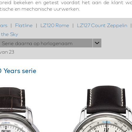
breid bekeken en getest voordat het aan de klant wor
tische en mechanische uurwerken.
ars
|
Flatline
|
LZ120 Rome
|
LZ127 Count Zeppelin
|
 the Sky
Serie daarna op horlogenaam
 van 23
 Years serie