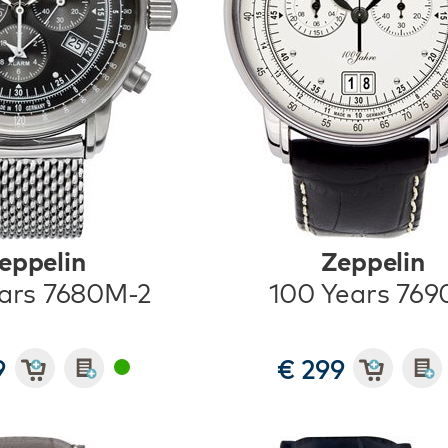
eppelin
Zeppelin
ars 7680M-2
100 Years 769
9
€ 299