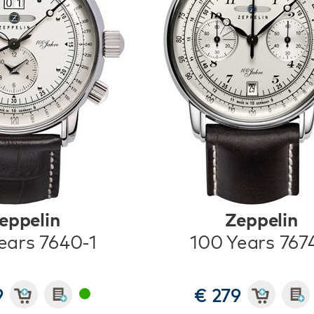
eppelin
Zeppelin
ears 7640-1
100 Years 767
9
€ 279