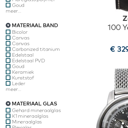
Goud
meer...
Z
MATERIAAL BAND
100 Y
Bicolor
Canvas
Canvas
€ 32
Carbonized titanium
Edelstaal
Edelstaal PVD
Goud
Keramiek
Kunststof
Leder
meer...
MATERIAAL GLAS
Gehard mineraalglas
K1 mineraalglas
Mineraalglas
Plexiglas