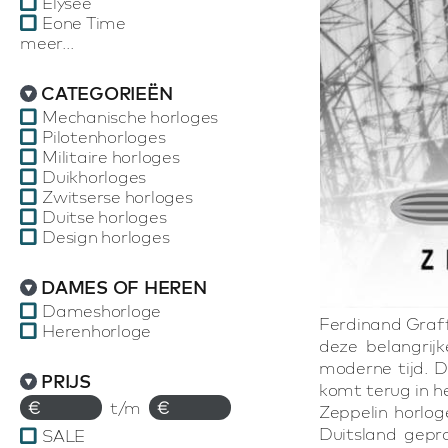
Elysee
Eone Time
meer...
CATEGORIEËN
Mechanische horloges
Pilotenhorloges
Militaire horloges
Duikhorloges
Zwitserse horloges
Duitse horloges
Design horloges
DAMES OF HEREN
Dameshorloge
Ferdinand Graff
Herenhorloge
deze belangrijk
moderne tijd. De
PRIJS
komt terug in h
€
t/m
€
Zeppelin horlog
Duitsland gepr
SALE