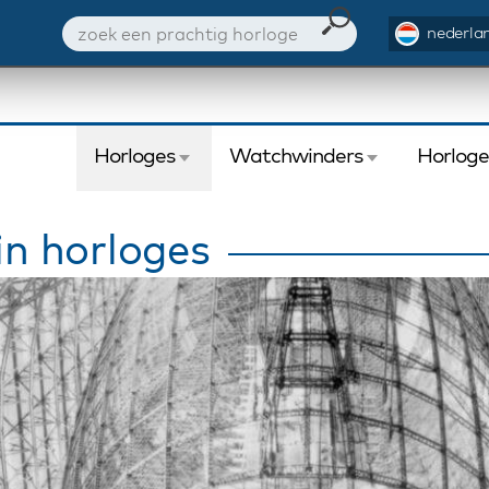
nederlan
Horloges
Watchwinders
Horlog
in horloges