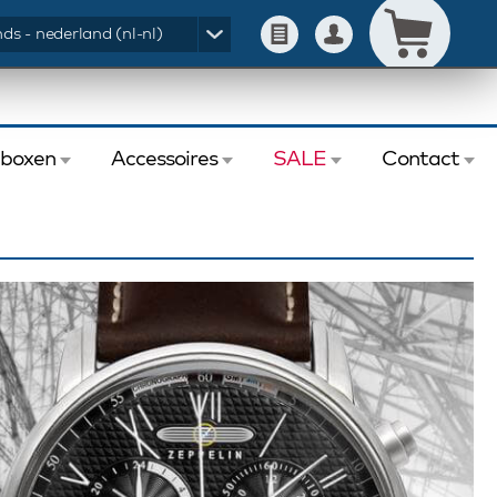
ds - nederland (nl-nl)
eboxen
Accessoires
SALE
Contact