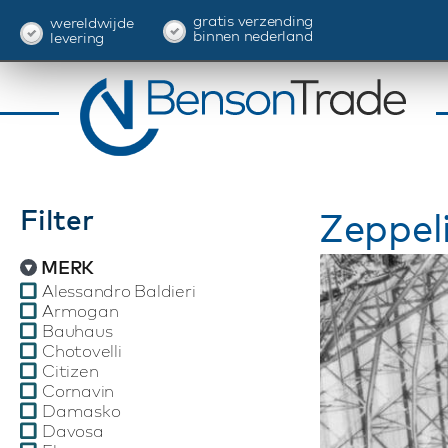
gratis verzending
wereldwijde
binnen nederland
levering
Filter
Zeppel
MERK
Alessandro Baldieri
Armogan
Bauhaus
Chotovelli
Citizen
Cornavin
Damasko
Davosa