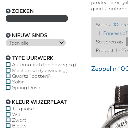
productie uitge
quartz, automa
ZOEKEN
Series
100 Ye
|
Princess of
NIEUW SINDS
Sorteren op
Toon alle
Product 1 - 23
TYPE UURWERK
Automatisch (op beweging)
Zeppelin 100
Mechanisch (opwinding)
Quartz (batterij)
Solar
Spring Drive
KLEUR WIJZERPLAAT
Turquoise
Wit
Zwart
Blauw