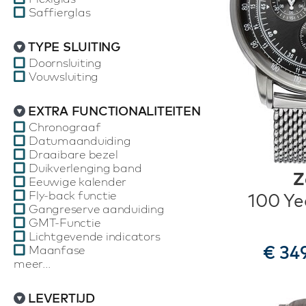
Saffierglas
TYPE SLUITING
Doornsluiting
Vouwsluiting
EXTRA FUNCTIONALITEITEN
Chronograaf
Datumaanduiding
Draaibare bezel
Duikverlenging band
Z
Eeuwige kalender
Fly-back functie
100 Ye
Gangreserve aanduiding
GMT-Functie
Lichtgevende indicators
€ 34
Maanfase
meer...
LEVERTIJD