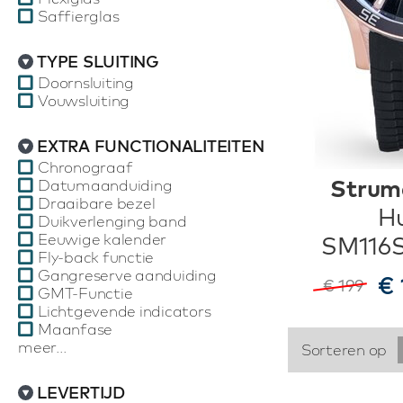
Saffierglas
TYPE SLUITING
Doornsluiting
Vouwsluiting
EXTRA FUNCTIONALITEITEN
Chronograaf
Strum
Datumaanduiding
Draaibare bezel
Hu
Duikverlenging band
Eeuwige kalender
SM116
Fly-back functie
Gangreserve aanduiding
€ 
€ 199
GMT-Functie
Lichtgevende indicators
Maanfase
meer...
Sorteren op
LEVERTIJD