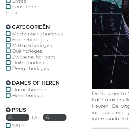
Elysee
Eone Time
meer...
CATEGORIEËN
Mechanische horloges
Pilotenhorloges
Militaire horloges
Duikhorloges
Zwitserse horloges
Duitse horloges
Design horloges
DAMES OF HEREN
Dameshorloge
De Strumento Ma
Herenhorloge
Italië maken el
kleuren. De uit
PRIJS
inmiddels een g
€
t/m
€
interessante It
SALE