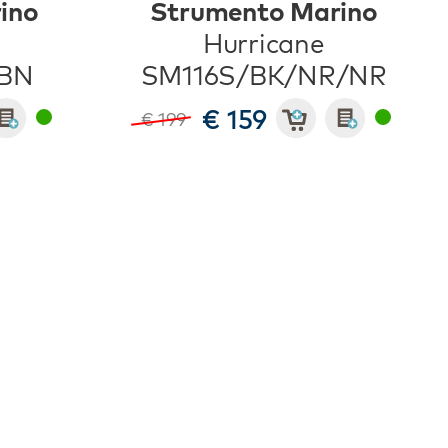
ino
Strumento Marino
Hurricane
BN
SM116S/BK/NR/NR
€ 159
€ 199