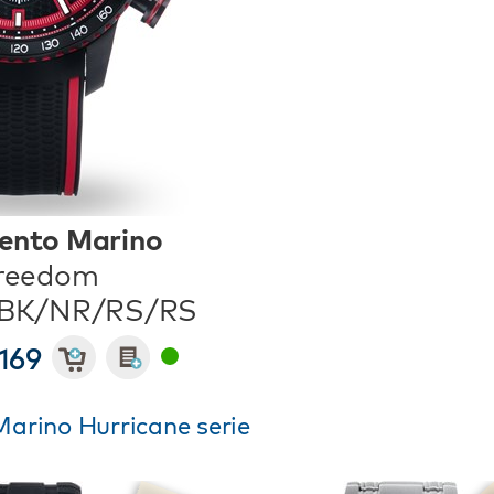
ento Marino
reedom
/BK/NR/RS/RS
169
arino Hurricane serie