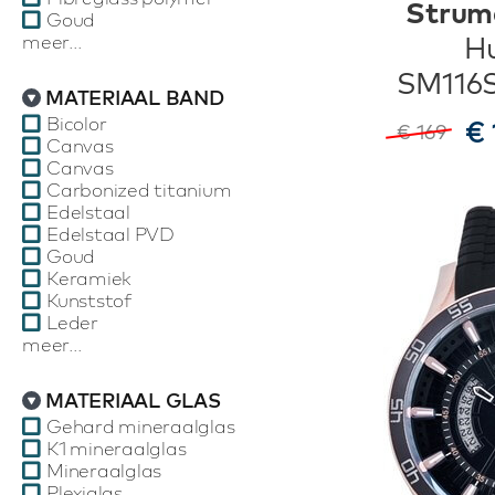
Strum
Goud
meer...
Hu
SM116
MATERIAAL BAND
Bicolor
€ 
€ 169
Canvas
Canvas
Carbonized titanium
Edelstaal
Edelstaal PVD
Goud
Keramiek
Kunststof
Leder
meer...
MATERIAAL GLAS
Gehard mineraalglas
K1 mineraalglas
Mineraalglas
Plexiglas