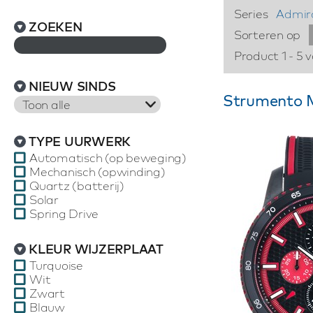
Series
Admir
ZOEKEN
Sorteren op
Product 1 - 5 
NIEUW SINDS
Strumento M
Toon alle
TYPE UURWERK
Automatisch (op beweging)
Mechanisch (opwinding)
Quartz (batterij)
Solar
Spring Drive
KLEUR WIJZERPLAAT
Turquoise
Wit
Zwart
Blauw