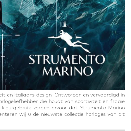
it en Italiaans design. Ontworpen en vervaardigd in
logeliefhebber die houdt van sportiviteit en fraaie
rse kleurgebruik zorgen ervoor dat Strumento Marino
enteren wij u de nieuwste collectie horloges van dit