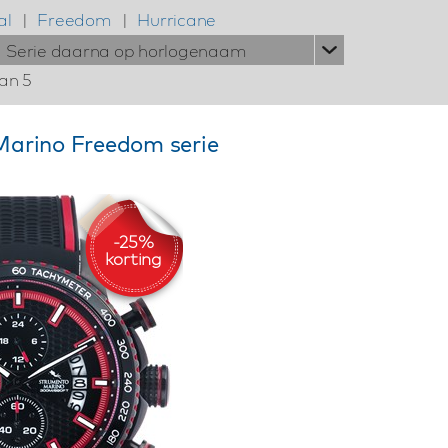
al
|
Freedom
|
Hurricane
Serie daarna op horlogenaam
van 5
arino Freedom serie