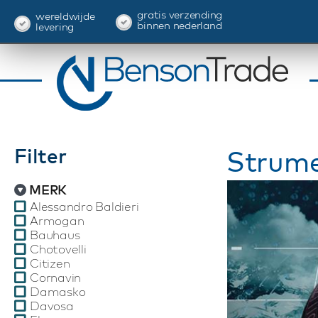
gratis verzending
wereldwijde
binnen nederland
levering
Filter
Strume
MERK
Alessandro Baldieri
Armogan
Bauhaus
Chotovelli
Citizen
Cornavin
Damasko
Davosa