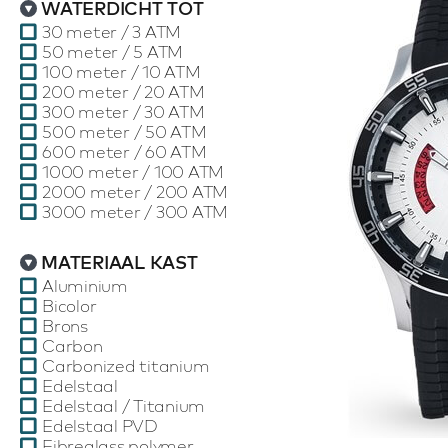
WATERDICHT TOT
30 meter / 3 ATM
50 meter / 5 ATM
100 meter / 10 ATM
200 meter / 20 ATM
300 meter / 30 ATM
500 meter / 50 ATM
600 meter / 60 ATM
1000 meter / 100 ATM
2000 meter / 200 ATM
3000 meter / 300 ATM
MATERIAAL KAST
Aluminium
Bicolor
Brons
Carbon
Carbonized titanium
Edelstaal
Edelstaal / Titanium
Edelstaal PVD
Fibreglass polymer