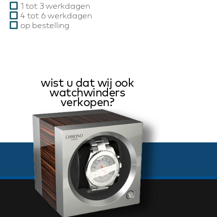
1 tot 3 werkdagen
4 tot 6 werkdagen
op bestelling
wist u dat wij ook
watchwinders
verkopen?