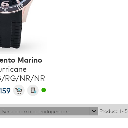
ento Marino
rricane
S/RG/NR/NR
159
Product 1 - 5
Serie daarna op horlogenaam