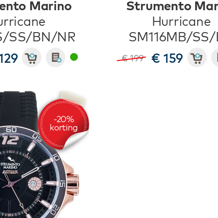
ento Marino
Strumento Mar
rricane
Hurricane
S/SS/BN/NR
SM116MB/SS/
129
€ 159
€ 199