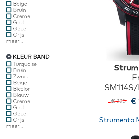
Beige
Bruin
Creme
Geel
Goud
Grijs
meer...
KLEUR BAND
Turquoise
Strum
Bruin
F
Zwart
Beige
SM114S
Bicolor
Blauw
€ 
€ 225
Creme
Geel
Goud
Strumento M
Grijs
meer...