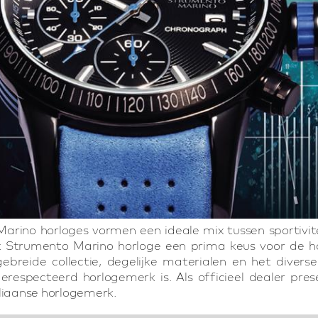
rino horloges vormen een ideale mix tussen sportivite
k Strumento Marino horloge een prima keus voor de hor
gebreide collectie, degelijke materialen en het dive
erespecteerd horlogemerk is. Als officieel dealer pres
aliaanse horlogemerk.