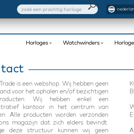
nederlan
Horloges
Watchwinders
Horlog
tact
rade is een webshop. Wij hebben geen
K
and voor het ophalen en/of bezichtigen
B
roducten. Wij hebben enkel een
stratief kantoor in het centrum van
W
en. Alle producten worden verzonden
E
ons magazijn dat zich elders bevindt.
e deze structuur kunnen wij geen
A