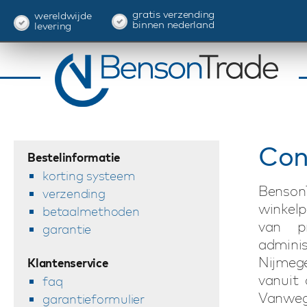
gratis verzending
wereldwijde
binnen nederland
levering
Con
Bestelinformatie
korting systeem
BensonT
verzending
winkelp
betaalmethoden
van p
garantie
admini
Nijmeg
Klantenservice
vanuit 
faq
Vanweg
garantieformulier