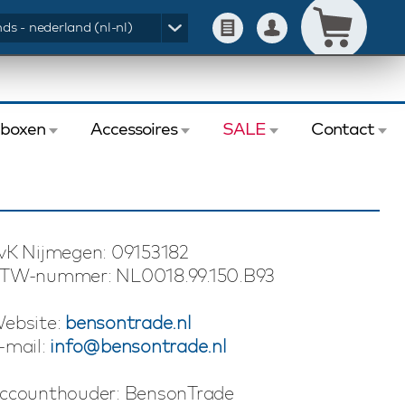
ds - nederland (nl-nl)
eboxen
Accessoires
SALE
Contact
vK Nijmegen: 09153182
TW-nummer: NL0018.99.150.B93
ebsite:
bensontrade.nl
-mail:
info@bensontrade.nl
ccounthouder: BensonTrade