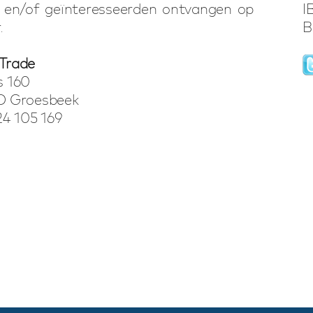
 en/of geïnteresseerden ontvangen op
I
.
B
Trade
s 160
D Groesbeek
24 105 169