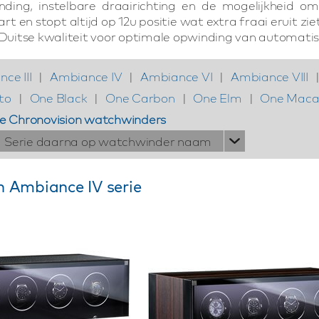
inding, instelbare draairichting en de mogelijkheid 
t en stopt altijd op 12u positie wat extra fraai eruit 
. Duitse kwaliteit voor optimale opwinding van automati
ce III
|
Ambiance IV
|
Ambiance VI
|
Ambiance VIII
to
|
One Black
|
One Carbon
|
One Elm
|
One Maca
le Chronovision watchwinders
Serie daarna op watchwinder naam
n Ambiance IV serie