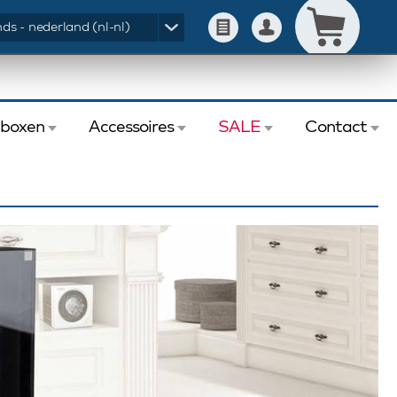
ds - nederland (nl-nl)
eboxen
Accessoires
SALE
Contact