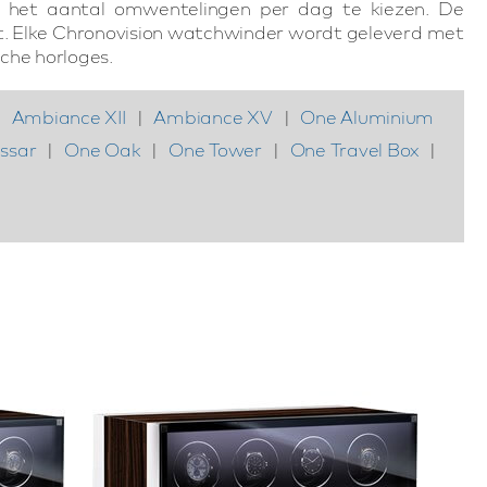
om het aantal omwentelingen per dag te kiezen. De
ziet. Elke Chronovision watchwinder wordt geleverd met
sche horloges.
|
Ambiance XII
|
Ambiance XV
|
One Aluminium
ssar
|
One Oak
|
One Tower
|
One Travel Box
|