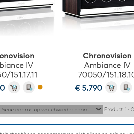
onovision
Chronovision
iance IV
Ambiance IV
0/151.17.11
70050/151.18.1
90
€ 5.790
Product 1 - 
Serie daarna op watchwinder naam
iteit staat hoog aangeschreven, niet alleen op gebied v