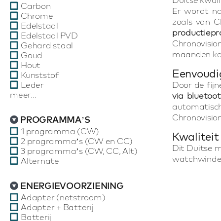
Carbon
Er wordt na
Chrome
zoals van C
Edelstaal
productiepr
Edelstaal PVD
Chronovisio
Gehard staal
maanden kan
Goud
Hout
Eenvoudi
Kunststof
Leder
Door de fijn
meer...
via bluetoo
automatisch
Chronovision
PROGRAMMA’S
1 programma (CW)
Kwaliteit
2 programma’s (CW en CC)
Dit Duitse 
3 programma’s (CW, CC, Alt)
watchwinder
Alternate
ENERGIEVOORZIENING
Adapter (netstroom)
Adapter + Batterij
Batterij