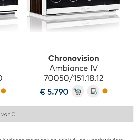
Chronovision
Ambiance IV
0
70050/151.18.12
€ 5.790
0 van 0
an horloges maar ook op gebied van watchwinders.