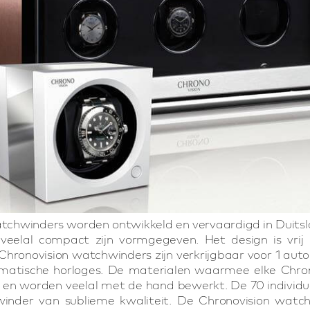
tchwinders worden ontwikkeld en vervaardigd in Duitsl
veelal compact zijn vormgegeven. Het design is vrij 
Chronovision watchwinders zijn verkrijgbaar voor 1 autom
omatische horloges. De materialen waarmee elke Chr
 en worden veelal met de hand bewerkt. De 70 individ
inder van sublieme kwaliteit. De Chronovision watch