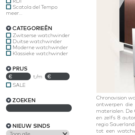
RDI
Scatola del Tempo
meer...
CATEGORIEËN
Zwitserse watchwinder
Duitse watchwinder
Moderne watchwinder
Klassieke watchwinder
PRIJS
€
t/m
€
SALE
Chronovision wa
ZOEKEN
ontwerpen die 
materialen. De 
en zelfs 8 aut
regio Sauerland
NIEUW SINDS
tot een watchw
Toon alle