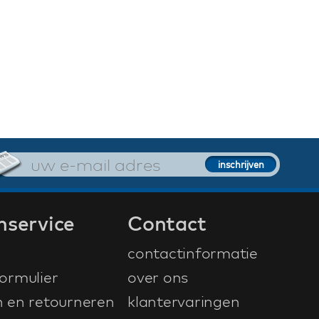
nservice
Contact
contactinformatie
ormulier
over ons
n en retourneren
klantervaringen