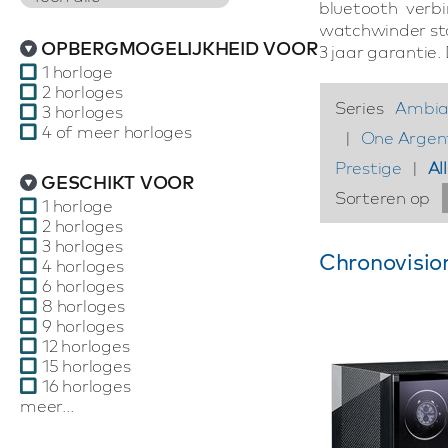
bluetooth verb
watchwinder star
OPBERGMOGELIJKHEID VOOR
3 jaar garantie
1 horloge
2 horloges
Series
Ambian
3 horloges
4 of meer horloges
|
One Argen
Prestige
|
Al
GESCHIKT VOOR
Sorteren op
1 horloge
2 horloges
3 horloges
Chronovisio
4 horloges
6 horloges
8 horloges
9 horloges
12 horloges
15 horloges
16 horloges
meer...