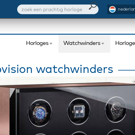
nederlan
Horloges
Watchwinders
Horlog
vision watchwinders