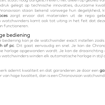
druk gelegt op technische innovaties, duurzame kwali
hronovision staan bekend vanwege hun degelijkheid, kw
oces
zorgt ervoor dat materialen uit de regio geb
n watchwinders komt ook tot uiting in het feit dat de
 functioneren.
ge bediening
e bediening kan je de watchwinder exact instellen zoals 
th of pc
. Dit gaat eenvoudig en snel. Je kan de Chrono
e horloge opgewonden wordt. Je kan de draairichting 
 watchwinders winden elk automatische horloge in stijl
merk ademt kwaliteit en dat garanderen ze door een
ga
 van hoge kwaliteit, dan is een Chronovision watchwind