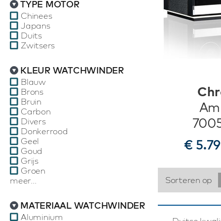
TYPE MOTOR
Chinees
Japans
Duits
Zwitsers
KLEUR WATCHWINDER
Blauw
Chr
Brons
Bruin
Amb
Carbon
7005
Divers
Donkerrood
Geel
€ 5.7
Goud
Grijs
Groen
Sorteren op
meer...
MATERIAAL WATCHWINDER
Aluminium
Duitse kwal