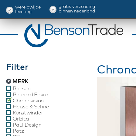
gratis verzending
wereldwijde
binnen nederland
levering
Filter
Chrono
MERK
Benson
Bernard Favre
Chronovision
Heisse & Söhne
Kunstwinder
Orbita
Paul Design
Potz