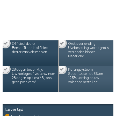
zijn pure perfectie en bedoeld voor de echte
horlogeverzamelaar.
Officieel dealer
Gratis verzending
BensonTrade is officieel
Uw bestelling wordt gratis
dealer van vele merken.
verzonden binnen
Nederland.
28 dagen bedenktijd
Kortingsysteem
Uw horloge of watchwinder
Spaar tussen de 5% en
28 dagen op zicht? Bij ons
12,5% korting op uw
geen probleem!
volgende bestelling!
Levertijd