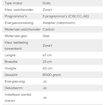
Type motor:
Duits
Kleur watchwinder:
Zwart
Programma’s:
3 programma’s (CW, CC, Alt)
Energievoorziening:
Adapter (netstroom)
Materiaal watchwinder:
Carbon
Materiaal glas:
Glas
Kleur bekleding
Zwart
binnenkant:
Lengte:
47 cm
Breedte:
23 cm
Hoogte:
40 cm
Gewicht:
8000 gram
Energiezuinig:
Ja
Geluidsarm:
Ja
Instelbaar aantal
Ja
toeren: