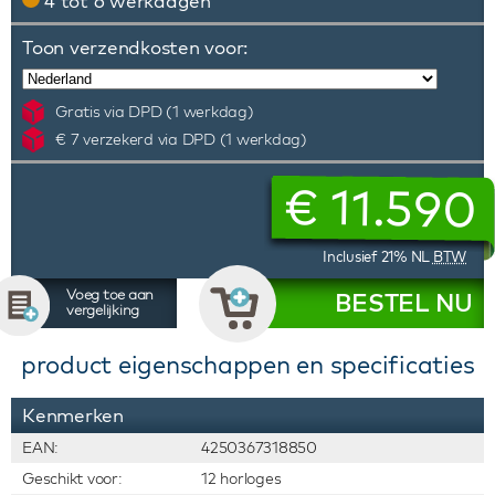
4 tot 6 werkdagen
Toon verzendkosten voor:
Gratis via DPD (1 werkdag)
€ 7 verzekerd via DPD (1 werkdag)
€
11.590
Inclusief 21% NL
BTW
Voeg toe aan
BESTEL NU
vergelijking
product eigenschappen en specificaties
Kenmerken
EAN:
4250367318850
Geschikt voor:
12 horloges