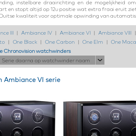
inding, instelbare draairichting en de mogelijkheid 
t en stopt altijd op 12u positie wat extra fraai eruit 
. Duitse kwaliteit voor optimale opwinding van automati
ce III
|
Ambiance IV
|
Ambiance VI
|
Ambiance VIII
to
|
One Black
|
One Carbon
|
One Elm
|
One Maca
le Chronovision watchwinders
Serie daarna op watchwinder naam
n Ambiance VI serie