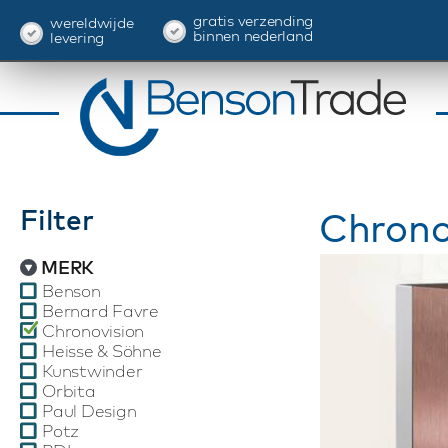
gratis verzending
wereldwijde
binnen nederland
levering
Filter
Chrono
MERK
Benson
Bernard Favre
Chronovision
Heisse & Söhne
Kunstwinder
Orbita
Paul Design
Potz