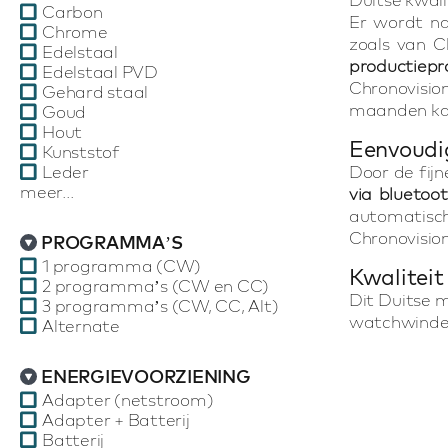
Carbon
Er wordt na
Chrome
zoals van C
Edelstaal
productiepr
Edelstaal PVD
Chronovisio
Gehard staal
maanden kan
Goud
Hout
Eenvoudi
Kunststof
Leder
Door de fijn
meer...
via bluetoo
automatisch
Chronovision
PROGRAMMA’S
1 programma (CW)
Kwaliteit
2 programma’s (CW en CC)
Dit Duitse 
3 programma’s (CW, CC, Alt)
watchwinder
Alternate
ENERGIEVOORZIENING
Adapter (netstroom)
Adapter + Batterij
Batterij