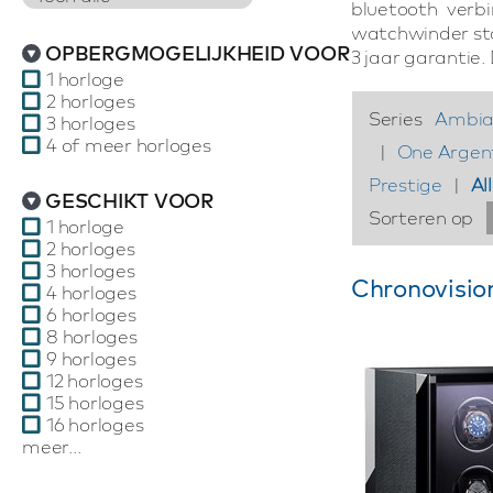
bluetooth verb
watchwinder star
OPBERGMOGELIJKHEID VOOR
3 jaar garantie
1 horloge
2 horloges
Series
Ambian
3 horloges
4 of meer horloges
|
One Argen
Prestige
|
Al
GESCHIKT VOOR
Sorteren op
1 horloge
2 horloges
3 horloges
Chronovisio
4 horloges
6 horloges
8 horloges
9 horloges
12 horloges
15 horloges
16 horloges
meer...