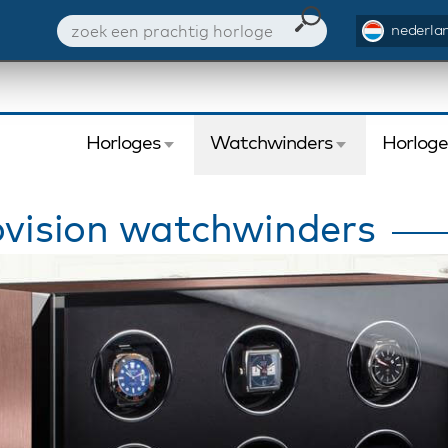
nederlan
Horloges
Watchwinders
Horlog
vision watchwinders