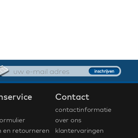
nservice
Contact
contactinformatie
ormulier
over ons
n en retourneren
klantervaringen