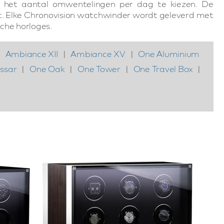
om het aantal omwentelingen per dag te kiezen. De
ziet. Elke Chronovision watchwinder wordt geleverd met
sche horloges.
|
Ambiance XII
|
Ambiance XV
|
One Aluminium
ssar
|
One Oak
|
One Tower
|
One Travel Box
|