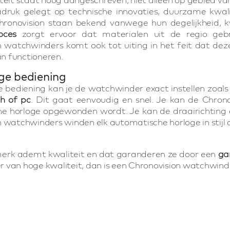
druk gelegt op technische innovaties, duurzame kwali
hronovision staan bekend vanwege hun degelijkheid, kw
oces
zorgt ervoor dat materialen uit de regio geb
n watchwinders komt ook tot uiting in het feit dat de
 functioneren.
ge bediening
e bediening kan je de watchwinder exact instellen zoals 
th of pc
. Dit gaat eenvoudig en snel. Je kan de Chrono
e horloge opgewonden wordt. Je kan de draairichting 
 watchwinders winden elk automatische horloge in stijl
merk ademt kwaliteit en dat garanderen ze door een
ga
 van hoge kwaliteit, dan is een Chronovision watchwind