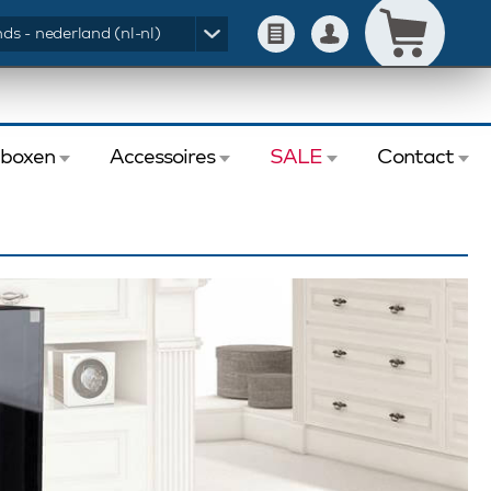
ds - nederland (nl-nl)
eboxen
Accessoires
SALE
Contact