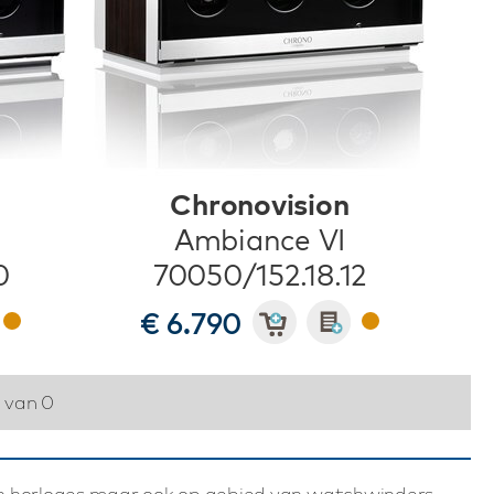
Chronovision
Ambiance VI
0
70050/152.18.12
€ 6.790
0 van 0
an horloges maar ook op gebied van watchwinders.