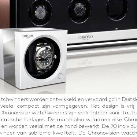
tchwinders worden ontwikkeld en vervaardigd in Duitsl
veelal compact zijn vormgegeven. Het design is vrij 
Chronovision watchwinders zijn verkrijgbaar voor 1 autom
omatische horloges. De materialen waarmee elke Chr
 en worden veelal met de hand bewerkt. De 70 individ
inder van sublieme kwaliteit. De Chronovision watch