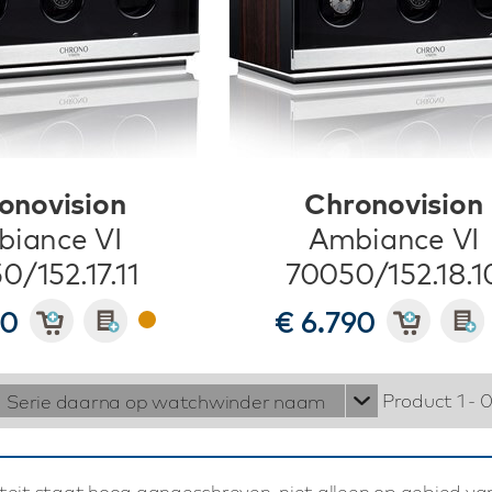
onovision
Chronovision
iance VI
Ambiance VI
0/152.17.11
70050/152.18.1
90
€ 6.790
Product 1 - 
Serie daarna op watchwinder naam
iteit staat hoog aangeschreven, niet alleen op gebied v