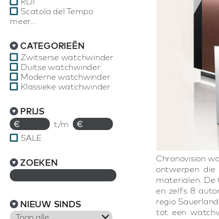
RDI
Scatola del Tempo
meer...
CATEGORIEËN
Zwitserse watchwinder
Duitse watchwinder
Moderne watchwinder
Klassieke watchwinder
PRIJS
€
t/m
€
SALE
Chronovision wa
ZOEKEN
ontwerpen die 
materialen. De 
en zelfs 8 aut
regio Sauerland
NIEUW SINDS
tot een watchw
Toon alle