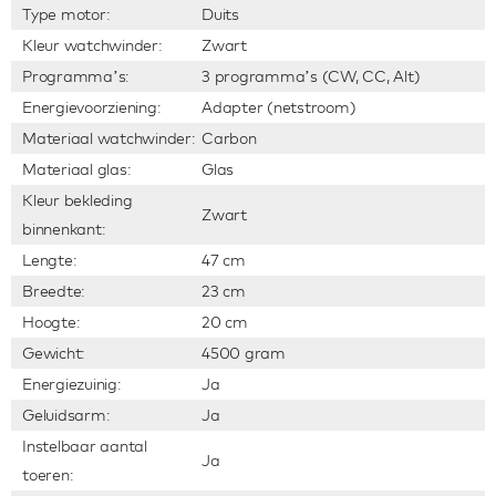
Type motor:
Duits
Kleur watchwinder:
Zwart
Programma’s:
3 programma’s (CW, CC, Alt)
Energievoorziening:
Adapter (netstroom)
Materiaal watchwinder:
Carbon
Materiaal glas:
Glas
Kleur bekleding
Zwart
binnenkant:
Lengte:
47 cm
Breedte:
23 cm
Hoogte:
20 cm
Gewicht:
4500 gram
Energiezuinig:
Ja
Geluidsarm:
Ja
Instelbaar aantal
Ja
toeren: