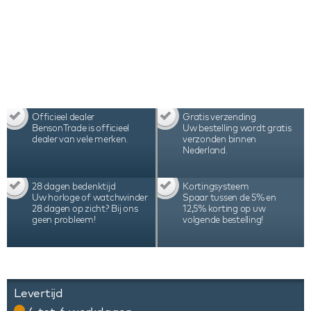
zijn pure perfectie en bedoeld voor de echte
horlogeverzamelaar.
Officieel dealer
Gratis verzending
BensonTrade is officieel
Uw bestelling wordt gratis
dealer van vele merken.
verzonden binnen
Nederland.
28 dagen bedenktijd
Kortingsysteem
Uw horloge of watchwinder
Spaar tussen de 5% en
28 dagen op zicht? Bij ons
12,5% korting op uw
geen probleem!
volgende bestelling!
Levertijd