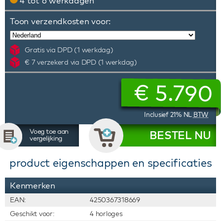
4 tot 6 werkdagen
Toon verzendkosten voor:
Gratis via DPD (1 werkdag)
€ 7 verzekerd via DPD (1 werkdag)
€
5.790
Inclusief 21% NL
BTW
Voeg toe aan
BESTEL NU
vergelijking
product eigenschappen en specificaties
Kenmerken
EAN:
4250367318669
Geschikt voor:
4 horloges