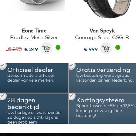
Eone Time
Van Speyk
Bradley Mesh Silver
Courage Steel CSG-B
€ 295
€ 249
€ 999
Officieel dealer
Gratis verzending
BensonTrade is officieel
Uw bestelling wordt gratis
dealer van vele merken.
verzonden binnen Nederland.
28 dagen
Kortingsysteem
bedenktijd
Spaar tussen de 5% en 12,5%
korting op uw volgende
Uw horloge of watchwinder
bestelling!
28 dagen op zicht? Bij ons
geen probleem!