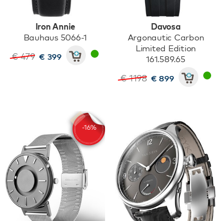
Iron Annie
Davosa
Bauhaus 5066-1
Argonautic Carbon
Limited Edition
€ 479
€ 399
161.589.65
€ 1198
€ 899