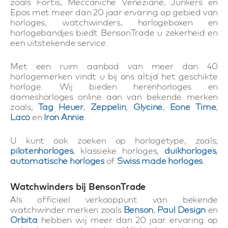
zoals Fortis, Meccaniche Veneziane, Junkers en
Epos met meer dan 20 jaar ervaring op gebied van
horloges, watchwinders, horlogeboxen en
horlogebandjes biedt BensonTrade u zekerheid en
een uitstekende service.
Met een ruim aanbod van meer dan 40
horlogemerken vindt u bij ons altijd het geschikte
horloge. Wij bieden herenhorloges en
dameshorloges online aan van bekende merken
zoals;
Tag Heuer
,
Zeppelin
,
Glycine
,
Eone Time
,
Laco
en
Iron Annie
.
U kunt ook zoeken op horlogetype, zoals;
pilotenhorloges
, klassieke horloges,
duikhorloges
,
automatische horloges
of
Swiss made horloges
.
Watchwinders bij BensonTrade
Als officieel verkooppunt van bekende
watchwinder merken zoals
Benson
,
Paul Design
en
Orbita
hebben wij meer dan 20 jaar ervaring op