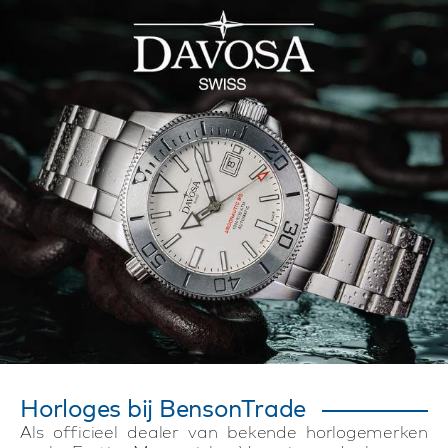
Horloges bij BensonTrade
Als officieel dealer van bekende horlogemerken