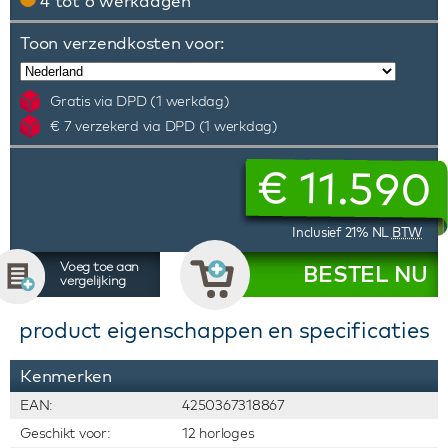
4 tot 6 werkdagen
Toon verzendkosten voor:
Gratis via DPD (1 werkdag)
€ 7 verzekerd via DPD (1 werkdag)
€
11.590
Inclusief 21% NL
BTW
Voeg toe aan
BESTEL NU
vergelijking
product eigenschappen en specificaties
Kenmerken
EAN:
4250367318867
Geschikt voor:
12 horloges