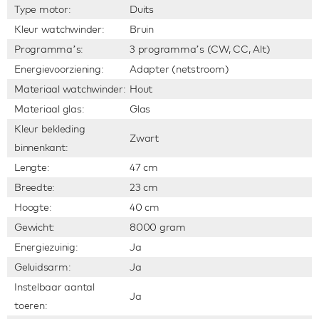
Type motor:
Duits
Kleur watchwinder:
Bruin
Programma’s:
3 programma’s (CW, CC, Alt)
Energievoorziening:
Adapter (netstroom)
Materiaal watchwinder:
Hout
Materiaal glas:
Glas
Kleur bekleding
Zwart
binnenkant:
Lengte:
47 cm
Breedte:
23 cm
Hoogte:
40 cm
Gewicht:
8000 gram
Energiezuinig:
Ja
Geluidsarm:
Ja
Instelbaar aantal
Ja
toeren: