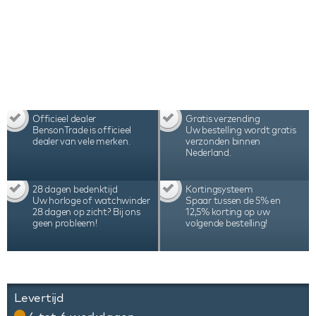
zijn pure perfectie en bedoeld voor de echte
horlogeverzamelaar.
Officieel dealer
Gratis verzending
BensonTrade is officieel
Uw bestelling wordt gratis
dealer van vele merken.
verzonden binnen
Nederland.
28 dagen bedenktijd
Kortingsysteem
Uw horloge of watchwinder
Spaar tussen de 5% en
28 dagen op zicht? Bij ons
12,5% korting op uw
geen probleem!
volgende bestelling!
Levertijd