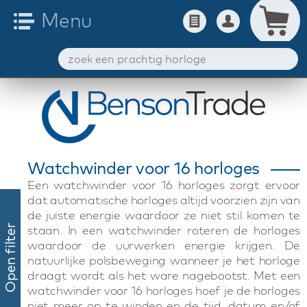
Watchwinder voor 16 horloges
Een watchwinder voor 16 horloges zorgt ervoor
dat automatische horloges altijd voorzien zijn van
de juiste energie waardoor ze niet stil komen te
staan. In een watchwinder roteren de horloges
Open filter
waardoor de uurwerken energie krijgen. De
natuurlijke polsbeweging wanneer je het horloge
draagt wordt als het ware nagebootst. Met een
watchwinder voor 16 horloges hoef je de horloges
niet meer op te winden en de tijd, datum en/of