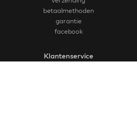
verzending
betaalmethoden
garantie
facebook
Klantenservice
faq
garantieformulier
annuleren en retourneren
algemene voorwaarden
privacy policy
Contact