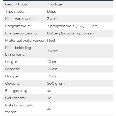
Geschikt voor:
1 horloge
Type motor:
Duits
Kleur watchwinder:
Zwart
Programma’s:
3 programma’s (CW, CC, Alt)
Energievoorziening:
Batterij (adapter optioneel)
Materiaal watchwinder:
Hout
Kleur bekleding
Zwart
binnenkant:
Lengte:
10 cm
Breedte:
10 cm
Hoogte:
10 cm
Gewicht:
500 gram
Energiezuinig:
Ja
Geluidsarm:
Ja
Instelbaar aantal
Ja
toeren: