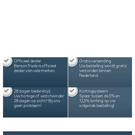
Officieel dealer
Gratis verzending
BensonTrade is officieel
Uw bestelling wordt gratis
dealer van vele merken.
verzonden binnen
Nederland.
28 dagen bedenktijd
Kortingsysteem
Uw horloge of watchwinder
Spaar tussen de 5% en
28 dagen op zicht? Bij ons
12,5% korting op uw
geen probleem!
volgende bestelling!