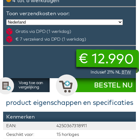
4 tot 6 werkdagen
Toon verzendkosten voor:
Gratis via DPD (1 werkdag)
€ 7 verzekerd via DPD (1 werkdag)
€
12.990
Inclusief 21% NL
BTW
Voeg toe aan
BESTEL NU
vergelijking
product eigenschappen en specificaties
Kenmerken
EAN:
4250367318911
Geschikt voor:
15 horloges