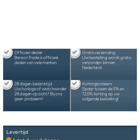
zijn pure perfectie en bedoeld voor de echte
horlogeverzamelaar.
Officieel dealer
Gratis verzending
BensonTrade is officieel
Uw bestelling wordt gratis
dealer van vele merken.
verzonden binnen
Nederland.
28 dagen bedenktijd
Kortingsysteem
Uw horloge of watchwinder
Spaar tussen de 5% en
28 dagen op zicht? Bij ons
12,5% korting op uw
geen probleem!
volgende bestelling!
Levertijd