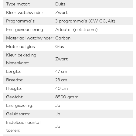
Type motor:
Duits
Kleur watchwinder:
Zwart
Programma’s:
3 programma’s (CW, CC, Alt)
Energievoorziening:
Adapter (netstroom)
Materiaal watchwinder:
Carbon
Materiaal glas:
Glas
Kleur bekleding
Zwart
binnenkant:
Lengte:
47 cm
Breedte:
23 cm
Hoogte:
40 cm
Gewicht:
8500 gram
Energiezuinig:
Ja
Geluidsarm:
Ja
Instelbaar aantal
Ja
toeren: