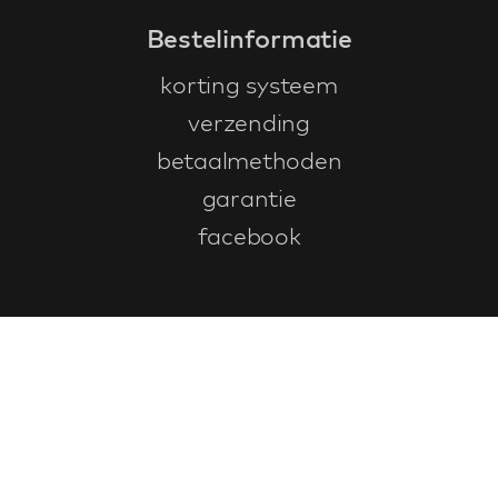
Bestelinformatie
korting systeem
verzending
betaalmethoden
garantie
facebook
Klantenservice
faq
garantieformulier
annuleren en retourneren
algemene voorwaarden