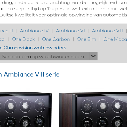
inding, instelbare draairichting en de mogelijkheid 
t en stopt altijd op 12u positie wat extra fraai eruit 
. Duitse kwaliteit voor optimale opwinding van automati
ce III
|
Ambiance IV
|
Ambiance VI
|
Ambiance VIII
to
|
One Black
|
One Carbon
|
One Elm
|
One Maca
le Chronovision watchwinders
Serie daarna op watchwinder naam
 Ambiance VIII serie