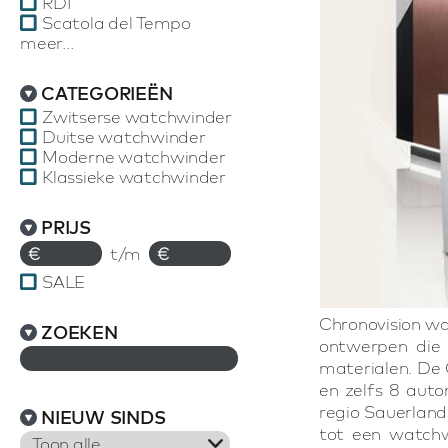
RDI
Scatola del Tempo
meer...
CATEGORIEËN
Zwitserse watchwinder
Duitse watchwinder
Moderne watchwinder
Klassieke watchwinder
PRIJS
€
t/m
€
SALE
Chronovision wa
ZOEKEN
ontwerpen die 
materialen. De 
en zelfs 8 aut
regio Sauerland
NIEUW SINDS
tot een watchw
Toon alle