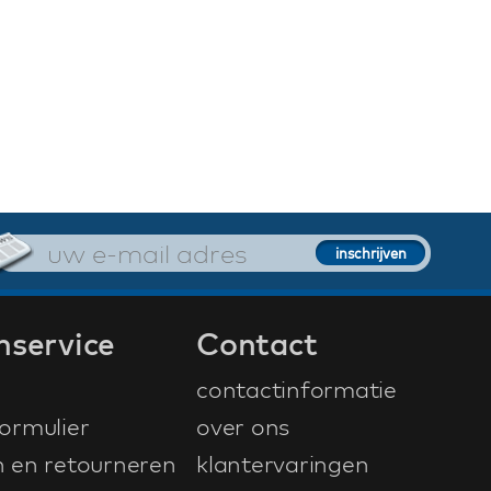
nservice
Contact
contactinformatie
ormulier
over ons
n en retourneren
klantervaringen