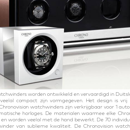
tchwinders worden ontwikkeld en vervaardigd in Duitsl
veelal compact zijn vormgegeven. Het design is vrij 
Chronovision watchwinders zijn verkrijgbaar voor 1 autom
omatische horloges. De materialen waarmee elke Chr
 en worden veelal met de hand bewerkt. De 70 individ
inder van sublieme kwaliteit. De Chronovision watch