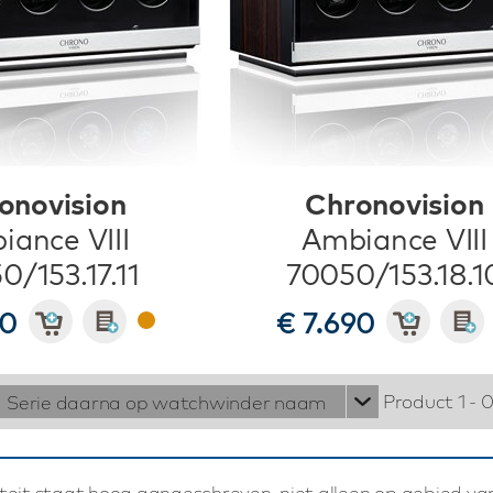
onovision
Chronovision
iance VIII
Ambiance VIII
0/153.17.11
70050/153.18.1
90
€ 7.690
Product 1 - 
Serie daarna op watchwinder naam
iteit staat hoog aangeschreven, niet alleen op gebied v