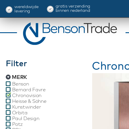
gratis verzending
wereldwijde
binnen nederland
levering
Filter
Chrono
MERK
Benson
Bernard Favre
Chronovision
Heisse & Söhne
Kunstwinder
Orbita
Paul Design
Potz