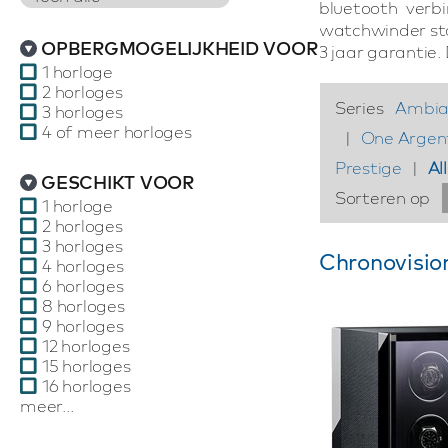
bluetooth verb
watchwinder star
OPBERGMOGELIJKHEID VOOR
3 jaar garantie
1 horloge
2 horloges
Series
Ambian
3 horloges
4 of meer horloges
|
One Argen
Prestige
|
Al
GESCHIKT VOOR
Sorteren op
1 horloge
2 horloges
3 horloges
Chronovision
4 horloges
6 horloges
8 horloges
9 horloges
12 horloges
15 horloges
16 horloges
meer...