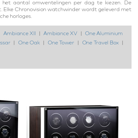
om het aantal omwentelingen per dag te kiezen. De
ziet. Elke Chronovision watchwinder wordt geleverd met
sche horloges.
|
Ambiance XII
|
Ambiance XV
|
One Aluminium
ssar
|
One Oak
|
One Tower
|
One Travel Box
|