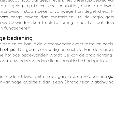
druk gelegt op technische innovaties, duurzame kwali
hronovision staan bekend vanwege hun degelijkheid, kw
oces
zorgt ervoor dat materialen uit de regio geb
n watchwinders komt ook tot uiting in het feit dat de
 functioneren.
ge bediening
e bediening kan je de watchwinder exact instellen zoals 
th of pc
. Dit gaat eenvoudig en snel. Je kan de Chrono
e horloge opgewonden wordt. Je kan de draairichting 
 watchwinders winden elk automatische horloge in stijl
merk ademt kwaliteit en dat garanderen ze door een
ga
 van hoge kwaliteit, dan is een Chronovision watchwind