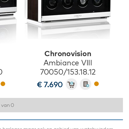
Chronovision
Ambiance VIII
0
70050/153.18.12
€ 7.690
0 van 0
an horloges maar ook op gebied van watchwinders.