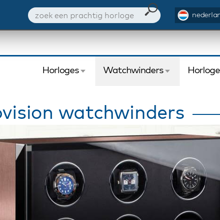
nederlan
Horloges
Watchwinders
Horlog
vision watchwinders