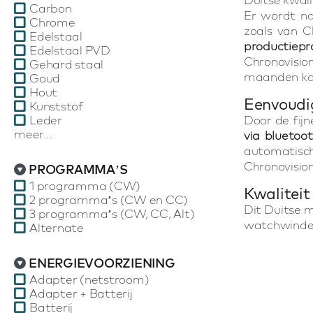
Carbon
Er wordt na
Chrome
zoals van C
Edelstaal
productiepr
Edelstaal PVD
Chronovisio
Gehard staal
maanden kan
Goud
Hout
Eenvoudi
Kunststof
Leder
Door de fijn
meer...
via bluetoo
automatisch
Chronovision
PROGRAMMA’S
1 programma (CW)
Kwaliteit
2 programma’s (CW en CC)
Dit Duitse 
3 programma’s (CW, CC, Alt)
watchwinder
Alternate
ENERGIEVOORZIENING
Adapter (netstroom)
Adapter + Batterij
Batterij