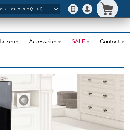
ds - nederland (nl-nl)
eboxen
Accessoires
SALE
Contact