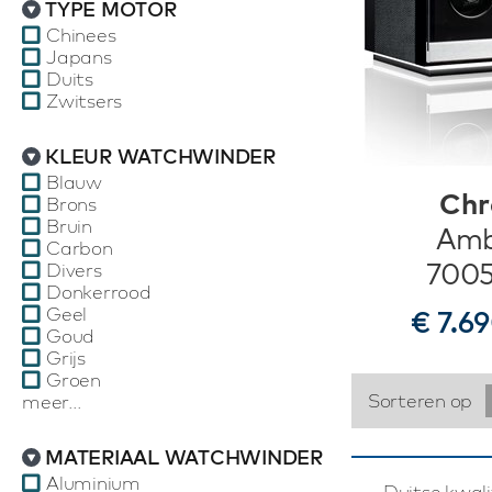
TYPE MOTOR
Chinees
Japans
Duits
Zwitsers
KLEUR WATCHWINDER
Blauw
Chr
Brons
Bruin
Amb
Carbon
7005
Divers
Donkerrood
Geel
€ 7.6
Goud
Grijs
Groen
Sorteren op
meer...
MATERIAAL WATCHWINDER
Aluminium
Duitse kwal