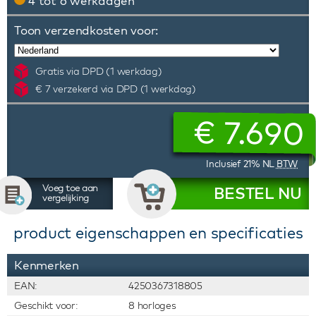
4 tot 6 werkdagen
Toon verzendkosten voor:
Gratis via DPD (1 werkdag)
€ 7 verzekerd via DPD (1 werkdag)
€
7.690
Inclusief 21% NL
BTW
Voeg toe aan
BESTEL NU
vergelijking
product eigenschappen en specificaties
Kenmerken
EAN:
4250367318805
Geschikt voor:
8 horloges