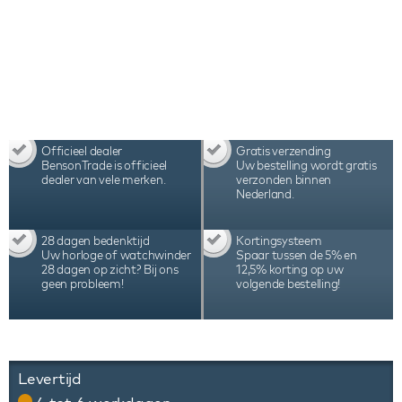
zijn pure perfectie en bedoeld voor de echte
horlogeverzamelaar.
Officieel dealer
Gratis verzending
BensonTrade is officieel
Uw bestelling wordt gratis
dealer van vele merken.
verzonden binnen
Nederland.
28 dagen bedenktijd
Kortingsysteem
Uw horloge of watchwinder
Spaar tussen de 5% en
28 dagen op zicht? Bij ons
12,5% korting op uw
geen probleem!
volgende bestelling!
Levertijd