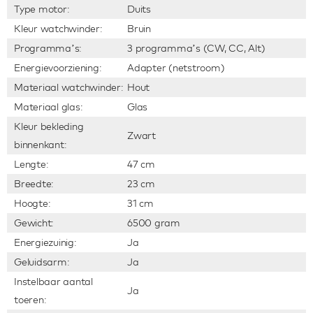
Type motor:
Duits
Kleur watchwinder:
Bruin
Programma’s:
3 programma’s (CW, CC, Alt)
Energievoorziening:
Adapter (netstroom)
Materiaal watchwinder:
Hout
Materiaal glas:
Glas
Kleur bekleding
Zwart
binnenkant:
Lengte:
47 cm
Breedte:
23 cm
Hoogte:
31 cm
Gewicht:
6500 gram
Energiezuinig:
Ja
Geluidsarm:
Ja
Instelbaar aantal
Ja
toeren: