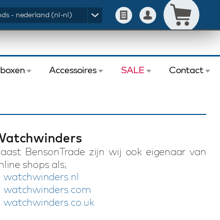
ds - nederland (nl-nl)
eboxen
Accessoires
SALE
Contact
Watchwinders
aast BensonTrade zijn wij ook eigenaar van
nline shops als;
watchwinders.nl
watchwinders.com
watchwinders.co.uk