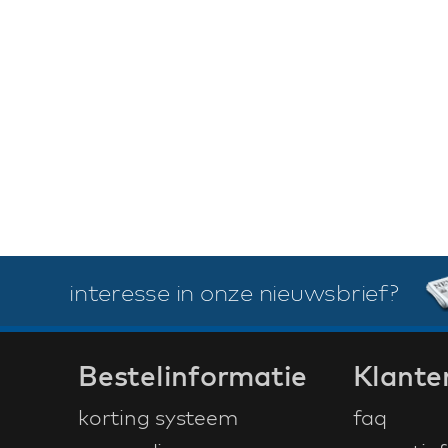
interesse in onze nieuwsbrief?
Bestelinformatie
Klante
korting systeem
faq