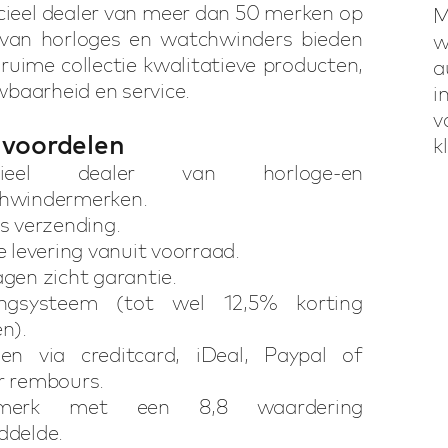
icieel dealer van meer dan 50 merken op
M
 van horloges en watchwinders bieden
w
 ruime collectie kwalitatieve producten,
a
baarheid en service.
i
v
voordelen
k
icieel dealer van horloge-en
hwindermerken.
s verzending.
e levering vanuit voorraad.
gen zicht garantie.
ingsysteem (tot wel 12,5% korting
n).
len via creditcard, iDeal, Paypal of
r rembours.
rmerk met een 8,8 waardering
ddelde.