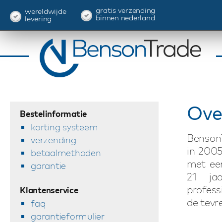
gratis verzending
wereldwijde
binnen nederland
levering
Ove
Bestelinformatie
korting systeem
BensonT
verzending
in 2005
betaalmethoden
met ee
garantie
21 ja
profess
Klantenservice
de tevr
faq
garantieformulier