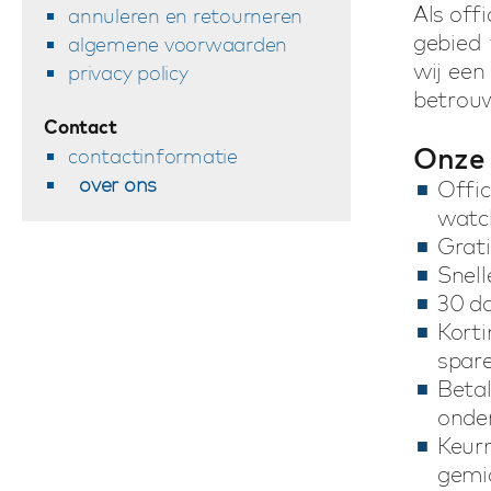
Als off
annuleren en retourneren
gebied
algemene voorwaarden
wij een
privacy policy
betrouw
Contact
Onze 
contactinformatie
over ons
Off
watc
Grati
Snell
30 da
Kort
spare
Beta
onde
Keu
gemi