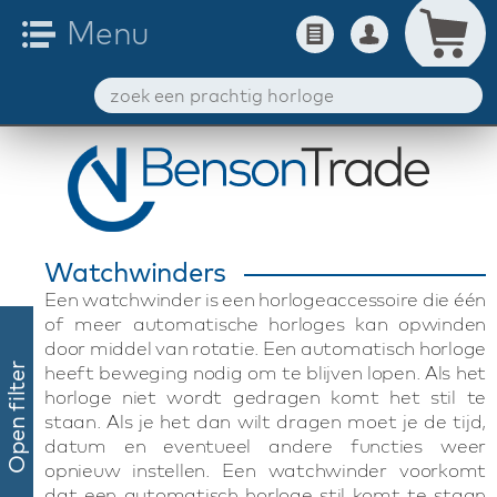
Watchwinders
Een watchwinder is een horlogeaccessoire die één
of meer automatische horloges kan opwinden
door middel van rotatie. Een automatisch horloge
heeft beweging nodig om te blijven lopen. Als het
Open filter
horloge niet wordt gedragen komt het stil te
staan. Als je het dan wilt dragen moet je de tijd,
datum en eventueel andere functies weer
opnieuw instellen. Een watchwinder voorkomt
dat een automatisch horloge stil komt te staan