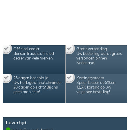
Officieel dealer
Gratis verzending
BensonTrade is officieel
Uw bestelling wordt gratis
dealer van vele merken.
verzonden binnen
Nederland.
28 dagen bedenktijd
Kortingsysteem
Uw horloge of watchwinder
Spaar tussen de 5% en
28 dagen op zicht? Bij ons
12,5% korting op uw
geen probleem!
volgende bestelling!
Levertijd