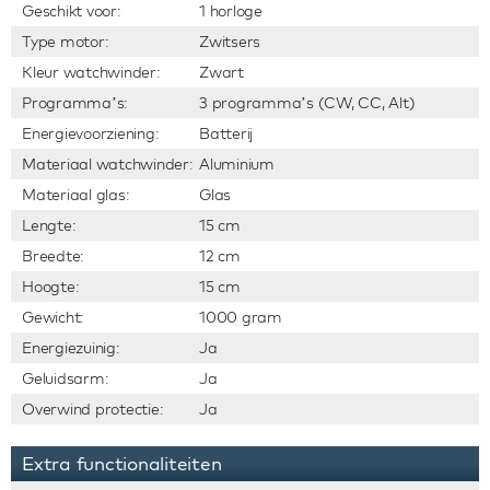
Geschikt voor:
1 horloge
Type motor:
Zwitsers
Kleur watchwinder:
Zwart
Programma’s:
3 programma’s (CW, CC, Alt)
Energievoorziening:
Batterij
Materiaal watchwinder:
Aluminium
Materiaal glas:
Glas
Lengte:
15 cm
Breedte:
12 cm
Hoogte:
15 cm
Gewicht:
1000 gram
Energiezuinig:
Ja
Geluidsarm:
Ja
Overwind protectie:
Ja
Extra functionaliteiten