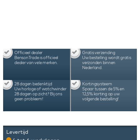
en wordt geleverd met glazen stolp.
Officieel dealer
Gratis verzending
BensonTrade is officieel
Uw bestelling wordt gratis
dealer van vele merken.
verzonden binnen
Nederland.
28 dagen bedenktijd
Kortingsysteem
Uw horloge of watchwinder
Spaar tussen de 5% en
28 dagen op zicht? Bij ons
12,5% korting op uw
geen probleem!
volgende bestelling!
Levertijd