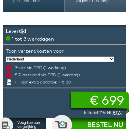
geen probleem!
volgende bestelling!
Levertijd
1 tot 3 werkdagen
Toon verzendkosten voor:
Gratis via DPD (1 werkdag)
€ 7 verzekerd via DPD (1 werkdag)
+ 1 jaar extra garantie: + € 80
€
699
Inclusief 21% NL
BTW
Voeg toe aan
BESTEL NU
vergelijking