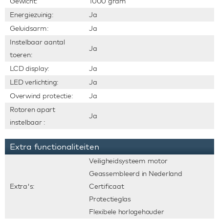
Gewicht:
1000 gram
Energiezuinig:
Ja
Geluidsarm:
Ja
Instelbaar aantal
Ja
toeren:
LCD display:
Ja
LED verlichting:
Ja
Overwind protectie:
Ja
Rotoren apart
Ja
instelbaar :
Extra functionaliteiten
Veiligheidsysteem motor
Geassembleerd in Nederland
Extra's:
Certificaat
Protectieglas
Flexibele horlogehouder