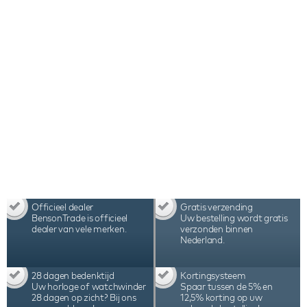
combinatie van Zwitserse techniek, hoogwaardig
materiaalgebruik, uitstekende functionaliteit en
assemblage in Nederland maken deze Benson
Swiss Series Single 1.20 Light Brown Leather
watchwinder tot één van beste watchwinders ter
wereld.
Officieel dealer
Gratis verzending
BensonTrade is officieel
Uw bestelling wordt gratis
dealer van vele merken.
verzonden binnen
Nederland.
28 dagen bedenktijd
Kortingsysteem
Uw horloge of watchwinder
Spaar tussen de 5% en
28 dagen op zicht? Bij ons
12,5% korting op uw