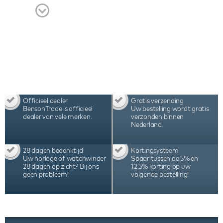
op.
Officieel dealer
Gratis verzending
BensonTrade is officieel
Uw bestelling wordt gratis
dealer van vele merken.
verzonden binnen
Nederland.
28 dagen bedenktijd
Kortingsysteem
Uw horloge of watchwinder
Spaar tussen de 5% en
28 dagen op zicht? Bij ons
12,5% korting op uw
geen probleem!
volgende bestelling!