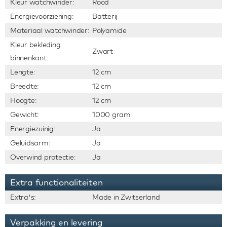
Kleur watchwinder:
Rood
Energievoorziening:
Batterij
Materiaal watchwinder:
Polyamide
Kleur bekleding
Zwart
binnenkant:
Lengte:
12 cm
Breedte:
12 cm
Hoogte:
12 cm
Gewicht:
1000 gram
Energiezuinig:
Ja
Geluidsarm:
Ja
Overwind protectie:
Ja
Extra functionaliteiten
Extra's:
Made in Zwitserland
Verpakking en levering