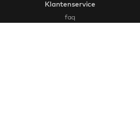
Klantenservice
faq
garantieformulier
annuleren en retourneren
algemene voorwaarden
privacy policy
Contact
contactinformatie
over ons
klantervaringen
cadeaubonnen