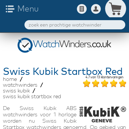
Swiss Kubik
Startbox Red
4.7
van
13
klantervaringen
home
watchwinders
swiss kubik
swiss kubik startbox red
De Swiss Kubik ABS
watchwinders voor 1 horloge
worden nu Swiss Kubik
Startbox watchwinders genoemd. Op gebied van