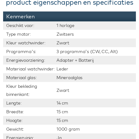
product eigenschappen en specificaties
Kenmerken
Geschikt voor:
1 horloge
Type motor:
Zwitsers
Kleur watchwinder:
Zwart
Programma’s:
3 programma’s (CW, CC, Alt)
Energievoorziening:
Adapter + Batterij
Materiaal watchwinder:
Leder
Materiaal glas:
Mineraalglas
Kleur bekleding
Zwart
binnenkant:
Lengte:
14 cm
Breedte:
15 cm
Hoogte:
15 cm
Gewicht:
1000 gram
Energiezuinig:
Ja