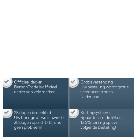
assemblage in Nederland maken deze Benson
Swiss Series Single 1.20 Black Leather
watchwinder tot één van beste watchwinders ter
wereld.
Officieel dealer
Gratis verzending
BensonTrade is officieel
Uw bestelling wordt gratis
dealer van vele merken.
verzonden binnen
Nederland.
28 dagen bedenktijd
Kortingsysteem
Uw horloge of watchwinder
Spaar tussen de 5% en
28 dagen op zicht? Bij ons
12,5% korting op uw
geen probleem!
volgende bestelling!