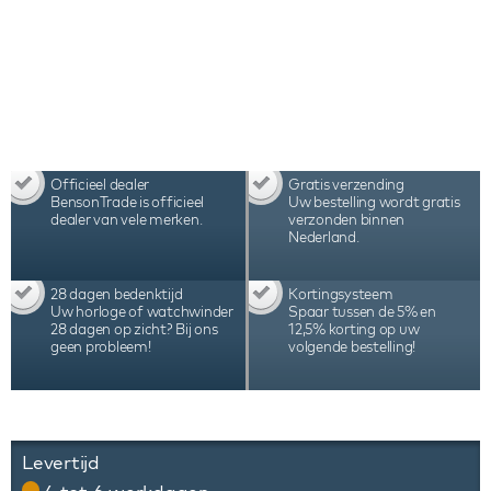
en wordt geleverd zonder glazen stolp.
Officieel dealer
Gratis verzending
BensonTrade is officieel
Uw bestelling wordt gratis
dealer van vele merken.
verzonden binnen
Nederland.
28 dagen bedenktijd
Kortingsysteem
Uw horloge of watchwinder
Spaar tussen de 5% en
28 dagen op zicht? Bij ons
12,5% korting op uw
geen probleem!
volgende bestelling!
Levertijd