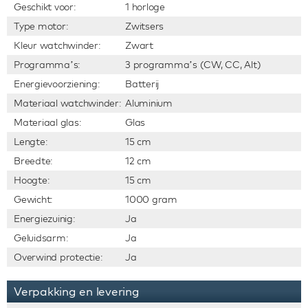
Geschikt voor:
1 horloge
Type motor:
Zwitsers
Kleur watchwinder:
Zwart
Programma’s:
3 programma’s (CW, CC, Alt)
Energievoorziening:
Batterij
Materiaal watchwinder:
Aluminium
Materiaal glas:
Glas
Lengte:
15 cm
Breedte:
12 cm
Hoogte:
15 cm
Gewicht:
1000 gram
Energiezuinig:
Ja
Geluidsarm:
Ja
Overwind protectie:
Ja
Verpakking en levering