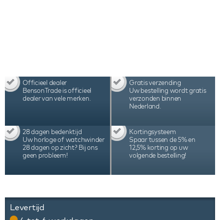
Officieel dealer
Gratis verzending
BensonTrade is officieel
Uw bestelling wordt gratis
dealer van vele merken.
verzonden binnen
Nederland.
28 dagen bedenktijd
Kortingsysteem
Uw horloge of watchwinder
Spaar tussen de 5% en
28 dagen op zicht? Bij ons
12,5% korting op uw
geen probleem!
volgende bestelling!
Levertijd