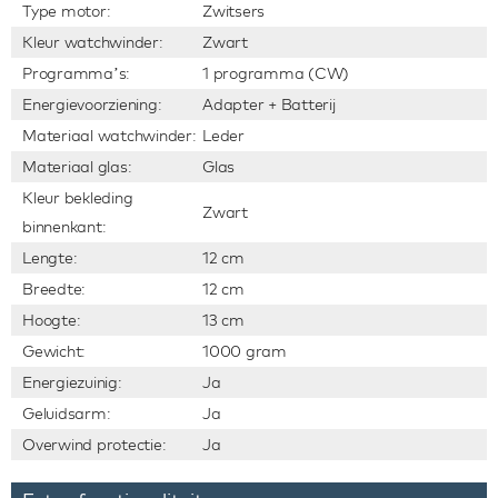
Type motor:
Zwitsers
Kleur watchwinder:
Zwart
Programma’s:
1 programma (CW)
Energievoorziening:
Adapter + Batterij
Materiaal watchwinder:
Leder
Materiaal glas:
Glas
Kleur bekleding
Zwart
binnenkant:
Lengte:
12 cm
Breedte:
12 cm
Hoogte:
13 cm
Gewicht:
1000 gram
Energiezuinig:
Ja
Geluidsarm:
Ja
Overwind protectie:
Ja