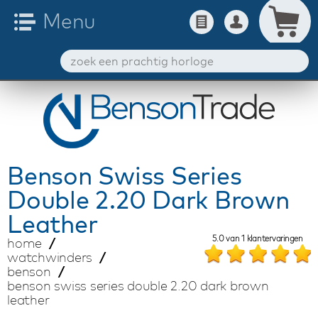
Benson
Swiss Series
Double 2.20 Dark Brown
Leather
5.0
van
1
klantervaringen
home
watchwinders
benson
benson swiss series double 2.20 dark brown
leather