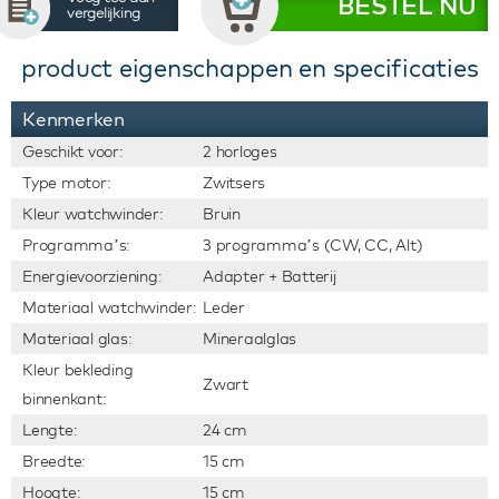
BESTEL NU
vergelijking
product eigenschappen en specificaties
Kenmerken
Geschikt voor:
2 horloges
Type motor:
Zwitsers
Kleur watchwinder:
Bruin
Programma’s:
3 programma’s (CW, CC, Alt)
Energievoorziening:
Adapter + Batterij
Materiaal watchwinder:
Leder
Materiaal glas:
Mineraalglas
Kleur bekleding
Zwart
binnenkant:
Lengte:
24 cm
Breedte:
15 cm
Hoogte:
15 cm