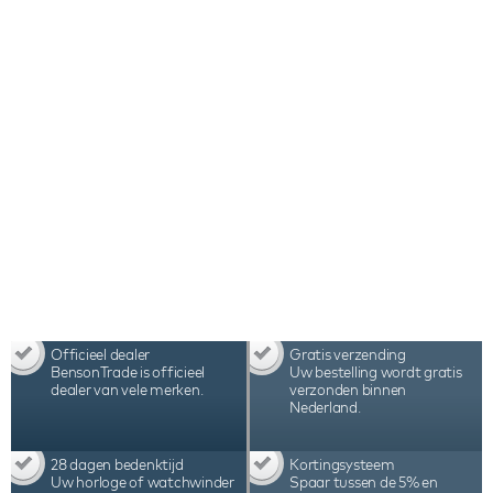
het LCD scherm de gewenste instellingen. De
combinatie van Zwitserse techniek, hoogwaardig
materiaalgebruik, uitstekende functionaliteit en
assemblage in Nederland maken deze Benson
Swiss Series Double 2.20 Dark Brown Leather
watchwinder tot één van beste watchwinders ter
wereld.
Officieel dealer
Gratis verzending
BensonTrade is officieel
Uw bestelling wordt gratis
dealer van vele merken.
verzonden binnen
Nederland.
28 dagen bedenktijd
Kortingsysteem
Uw horloge of watchwinder
Spaar tussen de 5% en