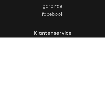
garantie
facebook
Klantenservice
faq
garantieformulier
annuleren en retourneren
algemene voorwaarden
privacy policy
Contact
contactinformatie