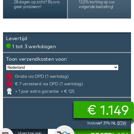
28 dagen op zicht? Bij ons
12,5% korting op uw
geen probleem!
volgende bestelling!
Levertijd
1 tot 3 werkdagen
Toon verzendkosten voor:
Gratis via DPD (1 werkdag)
€ 7 verzekerd via DPD (1 werkdag)
+ 1 jaar extra garantie: + € 125
€
1.149
Inclusief 21% NL
BTW
Voeg toe aan