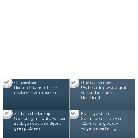
assemblage in Nederland maken deze Benson
Swiss Series Double 2.20 Black Leather
watchwinder tot één van beste watchwinders ter
wereld.
Officieel dealer
Gratis verzending
BensonTrade is officieel
Uw bestelling wordt gratis
dealer van vele merken.
verzonden binnen
Nederland.
28 dagen bedenktijd
Kortingsysteem
Uw horloge of watchwinder
Spaar tussen de 5% en
28 dagen op zicht? Bij ons
12,5% korting op uw
geen probleem!
volgende bestelling!