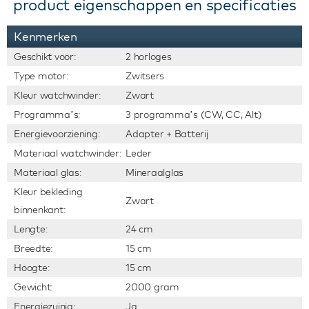
product eigenschappen en specificaties
Kenmerken
Geschikt voor:
2 horloges
Type motor:
Zwitsers
Kleur watchwinder:
Zwart
Programma’s:
3 programma’s (CW, CC, Alt)
Energievoorziening:
Adapter + Batterij
Materiaal watchwinder:
Leder
Materiaal glas:
Mineraalglas
Kleur bekleding
Zwart
binnenkant:
Lengte:
24 cm
Breedte:
15 cm
Hoogte:
15 cm
Gewicht:
2000 gram
Energiezuinig:
Ja