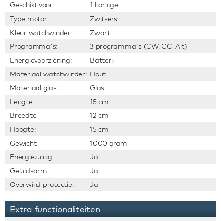
Geschikt voor:
1 horloge
Type motor:
Zwitsers
Kleur watchwinder:
Zwart
Programma’s:
3 programma’s (CW, CC, Alt)
Energievoorziening:
Batterij
Materiaal watchwinder:
Hout
Materiaal glas:
Glas
Lengte:
15 cm
Breedte:
12 cm
Hoogte:
15 cm
Gewicht:
1000 gram
Energiezuinig:
Ja
Geluidsarm:
Ja
Overwind protectie:
Ja
Extra functionaliteiten