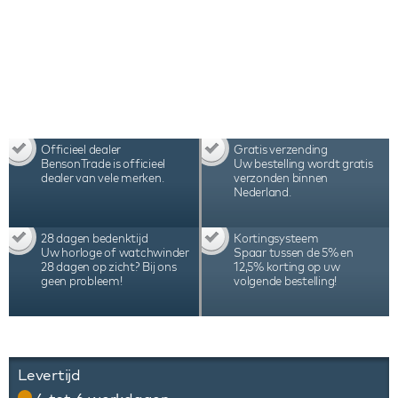
en wordt geleverd zonder glazen stolp.
Officieel dealer
Gratis verzending
BensonTrade is officieel
Uw bestelling wordt gratis
dealer van vele merken.
verzonden binnen
Nederland.
28 dagen bedenktijd
Kortingsysteem
Uw horloge of watchwinder
Spaar tussen de 5% en
28 dagen op zicht? Bij ons
12,5% korting op uw
geen probleem!
volgende bestelling!
Levertijd