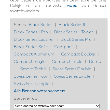
Bekijk nu de nieuwste
video
van Benson
Watchwinders.
Series
Black Series
|
Black Series II
|
Black Series II Pro
|
Black Series II Tower
|
Black Series Leather
|
Black Series Pro
|
Black Series Safe
|
Compact
|
Compact Aluminium
|
Compact Double
|
Compact Single
|
Compact Triple
|
Demo
|
Smart-Tech II
|
Swiss Series Double
|
Swiss Series Four
|
Swiss Series Single
|
Swiss Series Triple
|
Alle Benson watchwinders
Sorteren op