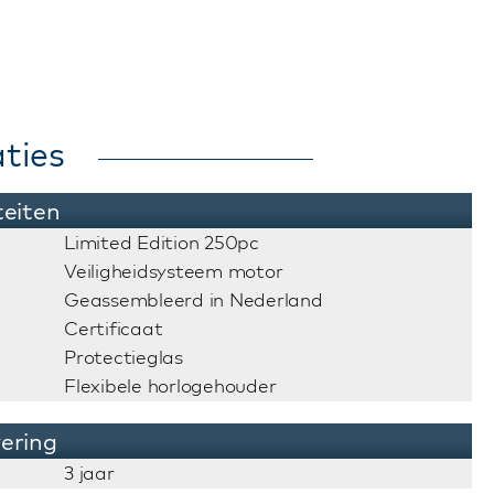
ties
teiten
Limited Edition 250pc
Veiligheidsysteem motor
Geassembleerd in Nederland
Certificaat
Protectieglas
Flexibele horlogehouder
vering
3 jaar