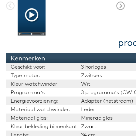
pro
Kenmerken
Geschikt voor:
3 horloges
Type motor:
Zwitsers
Kleur watchwinder:
Wit
Programma’s:
3 programma’s (CW, C
Energievoorziening:
Adapter (netstroom)
Materiaal watchwinder:
Leder
Materiaal glas:
Mineraalglas
Kleur bekleding binnenkant:
Zwart
Lengte:
34 cm