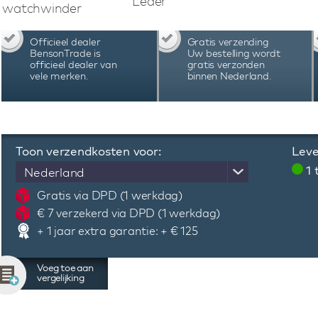
Leder
wanneer een horloge in de watchwinder wo
watchwinder
watchwinder werkt op netstroom. Door middel 
de gewenste instellingen. De combinati
Officieel dealer
Gratis verzending
materiaalgebruik, uitstekende functionaliteit
BensonTrade is
Uw bestelling wordt
Swiss Series Triple 3.20 White Leather watc
officieel dealer van
gratis verzonden
vele merken.
binnen Nederland.
wereld.
Toon verzendkosten voor:
Leve
1
Nederland
Gratis via DPD (1 werkdag)
€ 7 verzekerd via DPD (1 werkdag)
+ 1 jaar extra garantie: + € 125
Voeg toe aan
vergelijking