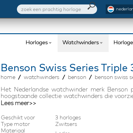
nederlan
Horloges
Watchwinders
Horlog
Benson
Swiss Series Triple
home
watchwinders
benson
benson swiss se
Het Nederlandse watchwinder merk Benson p
hoogstaande collectie watchwinders die voorzie
geassembleerd in Nederland. De Swiss made mot
Lees meer>>
en behoren tot de beste op de markt. Deze co
Leather watchwinder is geschikt voor het opw
Geschikt voor
3 horloges
draairichting, het aantal omwentelingen per da
Type motor
Zwitsers
ingesteld kan worden. Door het speciaal ontwi
Materiaal