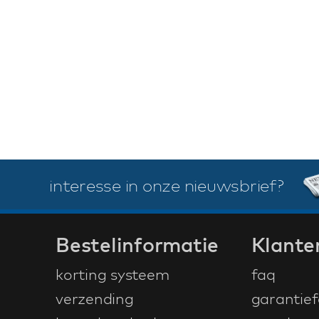
interesse in onze nieuwsbrief?
Bestelinformatie
Klante
korting systeem
faq
verzending
garantief