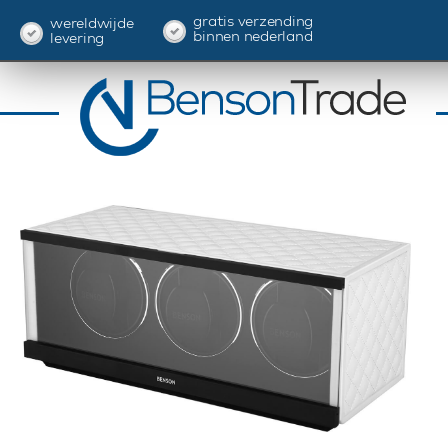
gratis verzending
wereldwijde
binnen nederland
levering