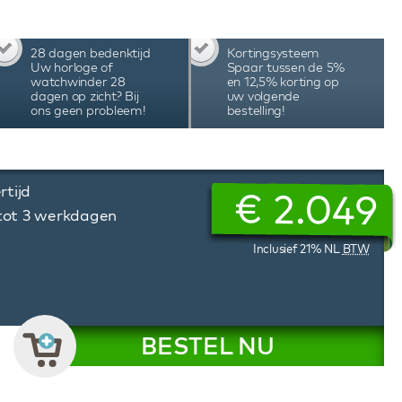
rdt geplaatst of eruit gehaald wordt. De
van één knop selecteer je in het LCD scherm
e van Zwitserse techniek, hoogwaardig
28 dagen bedenktijd
Kortingsysteem
 en assemblage in Nederland maken deze Benson
Uw horloge of
Spaar tussen de 5%
hwinder tot één van beste watchwinders ter
watchwinder 28
en 12,5% korting op
dagen op zicht? Bij
uw volgende
ons geen probleem!
bestelling!
rtijd
€
2.049
 tot 3 werkdagen
Inclusief 21% NL
BTW
BESTEL NU