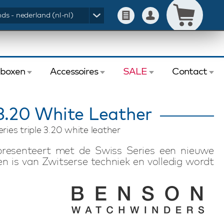
ds - nederland (nl-nl)
eboxen
Accessoires
SALE
Contact
 3.20 White Leather
ries triple 3.20 white leather
resenteert met de Swiss Series een nieuwe
n is van Zwitserse techniek en volledig wordt
oren zijn hebben een zeer laag geluidsniveau
mpacte Benson Swiss Series Triple 3.20 White
inden van elk automatisch horloge doordat de
g en de horlogehouder per horloge individueel
kkelde veiligheidsysteem ontkoppelt de motor