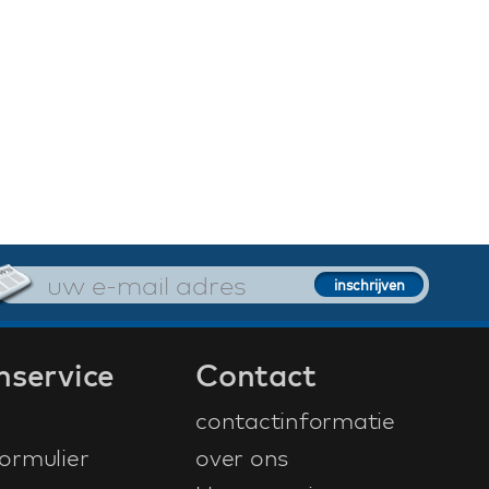
nservice
Contact
contactinformatie
ormulier
over ons