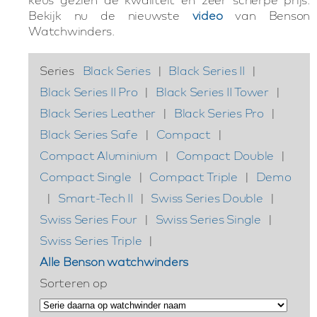
Bekijk nu de nieuwste
video
van Benson
Watchwinders.
Series
Black Series
|
Black Series II
|
Black Series II Pro
|
Black Series II Tower
|
Black Series Leather
|
Black Series Pro
|
Black Series Safe
|
Compact
|
Compact Aluminium
|
Compact Double
|
Compact Single
|
Compact Triple
|
Demo
|
Smart-Tech II
|
Swiss Series Double
|
Swiss Series Four
|
Swiss Series Single
|
Swiss Series Triple
|
Alle Benson watchwinders
Sorteren op