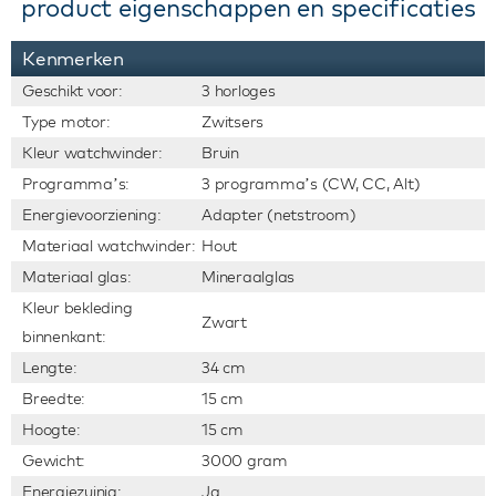
product eigenschappen en specificaties
Kenmerken
Geschikt voor:
3 horloges
Type motor:
Zwitsers
Kleur watchwinder:
Bruin
Programma’s:
3 programma’s (CW, CC, Alt)
Energievoorziening:
Adapter (netstroom)
Materiaal watchwinder:
Hout
Materiaal glas:
Mineraalglas
Kleur bekleding
Zwart
binnenkant:
Lengte:
34 cm
Breedte:
15 cm
Hoogte:
15 cm
Gewicht:
3000 gram
Energiezuinig:
Ja