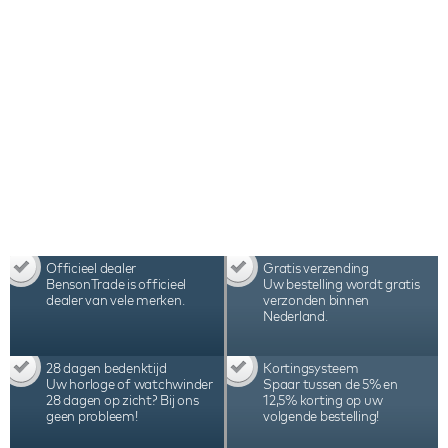
assemblage in Nederland maken deze Benson
Swiss Series Triple 3.20 Macassar watchwinder
tot één van beste watchwinders ter wereld.
Officieel dealer
Gratis verzending
BensonTrade is officieel
Uw bestelling wordt gratis
dealer van vele merken.
verzonden binnen
Nederland.
28 dagen bedenktijd
Kortingsysteem
Uw horloge of watchwinder
Spaar tussen de 5% en
28 dagen op zicht? Bij ons
12,5% korting op uw
geen probleem!
volgende bestelling!