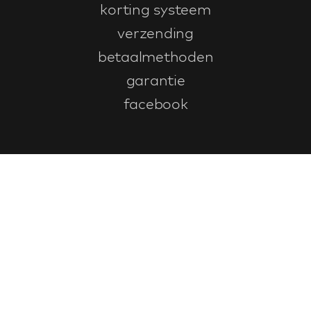
korting systeem
verzending
betaalmethoden
garantie
facebook
Klantenservice
faq
garantieformulier
annuleren en retourneren
algemene voorwaarden
privacy policy