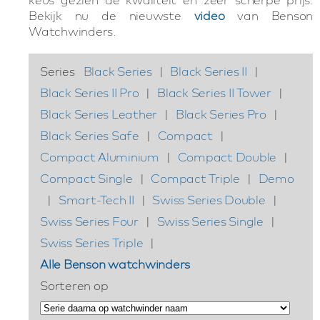
Bekijk nu de nieuwste
video
van Benson
Watchwinders.
Series
Black Series
|
Black Series II
|
Black Series II Pro
|
Black Series II Tower
|
Black Series Leather
|
Black Series Pro
|
Black Series Safe
|
Compact
|
Compact Aluminium
|
Compact Double
|
Compact Single
|
Compact Triple
|
Demo
|
Smart-Tech II
|
Swiss Series Double
|
Swiss Series Four
|
Swiss Series Single
|
Swiss Series Triple
|
Alle Benson watchwinders
Sorteren op