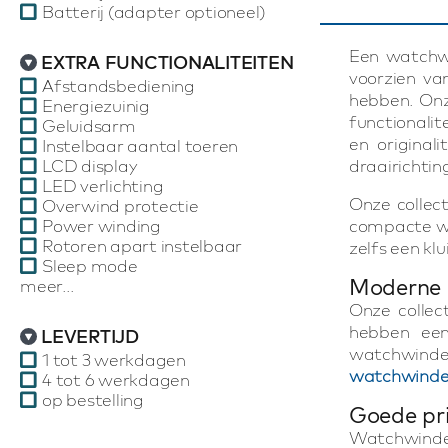
Batterij (adapter optioneel)
Een watchw
EXTRA FUNCTIONALITEITEN
voorzien v
Afstandsbediening
hebben. Onz
Energiezuinig
functionalit
Geluidsarm
en original
Instelbaar aantal toeren
LCD display
draairichtin
LED verlichting
Onze collec
Overwind protectie
Power winding
compacte wa
Rotoren apart instelbaar
zelfs een k
Sleep mode
Moderne 
meer...
Onze collec
hebben een
LEVERTIJD
watchwinde
1 tot 3 werkdagen
watchwinde
4 tot 6 werkdagen
op bestelling
Goede pri
Watchwinder