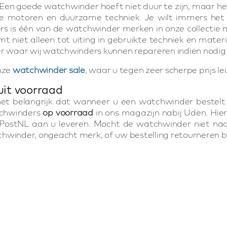
Een goede watchwinder hoeft niet duur te zijn, maar he
 motoren en duurzame techniek. Je wilt immers het 
s is één van de watchwinder merken in onze collectie m
mt niet alleen tot uiting in gebruikte techniek en mater
er waar wij watchwinders kunnen repareren indien nodig
nze
watchwinder sale
, waar u tegen zeer scherpe prijs 
uit voorraad
het belangrijk dat wanneer u een watchwinder bestelt u 
chwinders
op voorraad
in ons magazijn nabij Uden. Hier
PostNL aan u leveren. Mocht de watchwinder niet naa
winder, ongeacht merk, of uw bestelling retourneren bi