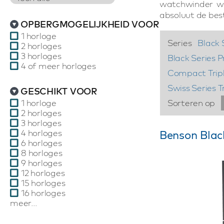
watchwinder wo
absoluut de best
OPBERGMOGELIJKHEID VOOR
1 horloge
Series
Black 
2 horloges
3 horloges
Black Series P
4 of meer horloges
Compact Trip
Swiss Series T
GESCHIKT VOOR
1 horloge
Sorteren op
2 horloges
3 horloges
4 horloges
Benson Black
6 horloges
8 horloges
9 horloges
12 horloges
15 horloges
16 horloges
meer...