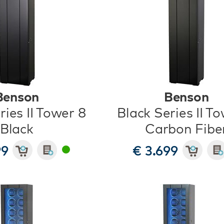
Benson
Benson
ries II Tower 8
Black Series II T
Black
Carbon Fibe
99
€ 3.699