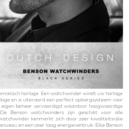
tomatisch horloge. Een watchwinder windt uw horloge
orloge en is uiteraard een perfect opbergsysteem voor
n eigen beheer vervaardigd waardoor hoogwaardige
. De Benson watchwinders zijn geschikt voor alle
watchwinder kenmerkt zich door zeer kwaliteitsrijke
dsniveau en een zeer laag energieverbruik. Elke Benson