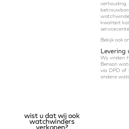
verhouding. 
betrouwbare
watchwinder
kwaliteit ko
servicecent
Bekijk ook o
Levering 
Wij vinden 
Benson wat
via DPD of 
andere watch
wist u dat wij ook
watchwinders
verkopen?