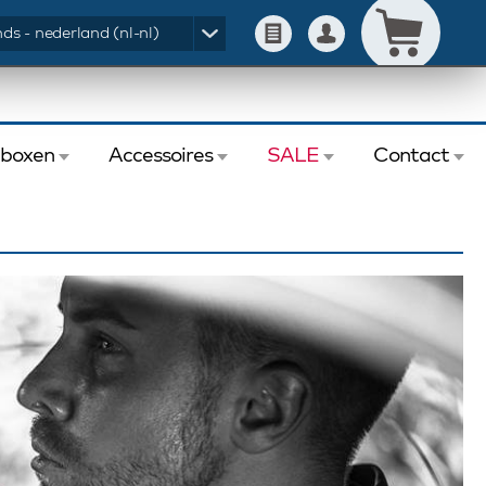
ds - nederland (nl-nl)
eboxen
Accessoires
SALE
Contact