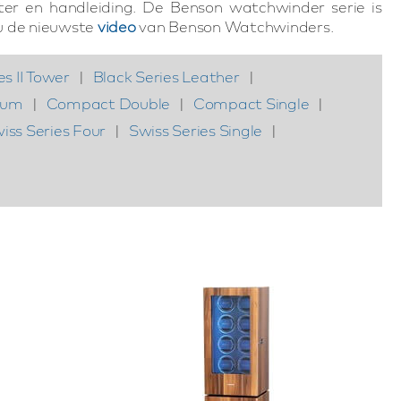
ter en handleiding. De Benson watchwinder serie is
nu de nieuwste
video
van Benson Watchwinders.
es II Tower
|
Black Series Leather
|
ium
|
Compact Double
|
Compact Single
|
iss Series Four
|
Swiss Series Single
|