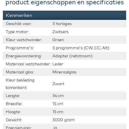
product eigenschappen en specificaties
Kenmerken
Geschikt voor:
3 horloges
Type motor:
Zwitsers
Kleur watchwinder:
Groen
Programma’s:
3 programma’s (CW, CC, Alt)
Energievoorziening:
Adapter (netstroom)
Materiaal watchwinder:
Leder
Materiaal glas:
Mineraalglas
Kleur bekleding
Zwart
binnenkant:
Lengte:
34 cm
Breedte:
15 cm
Hoogte:
15 cm
Gewicht:
3000 gram
Energiezuinig:
Ja