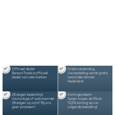
assemblage in Nederland maken deze Benson
Swiss Series Triple 3.20 Green Leather
watchwinder tot één van beste watchwinders ter
wereld.
Officieel dealer
Gratis verzending
BensonTrade is officieel
Uw bestelling wordt gratis
dealer van vele merken.
verzonden binnen
Nederland.
28 dagen bedenktijd
Kortingsysteem
Uw horloge of watchwinder
Spaar tussen de 5% en
28 dagen op zicht? Bij ons
12,5% korting op uw
geen probleem!
volgende bestelling!