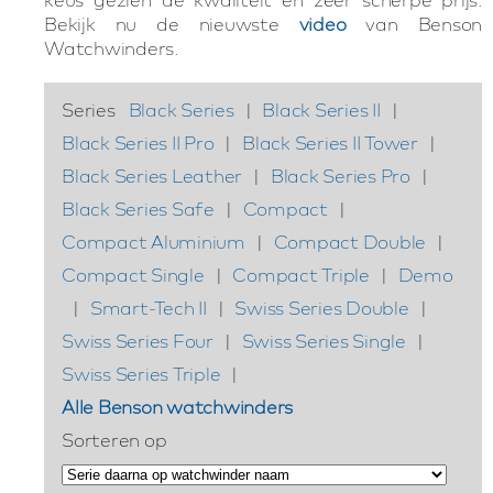
Bekijk nu de nieuwste
video
van Benson
Watchwinders.
Series
Black Series
|
Black Series II
|
Black Series II Pro
|
Black Series II Tower
|
Black Series Leather
|
Black Series Pro
|
Black Series Safe
|
Compact
|
Compact Aluminium
|
Compact Double
|
Compact Single
|
Compact Triple
|
Demo
|
Smart-Tech II
|
Swiss Series Double
|
Swiss Series Four
|
Swiss Series Single
|
Swiss Series Triple
|
Alle Benson watchwinders
Sorteren op