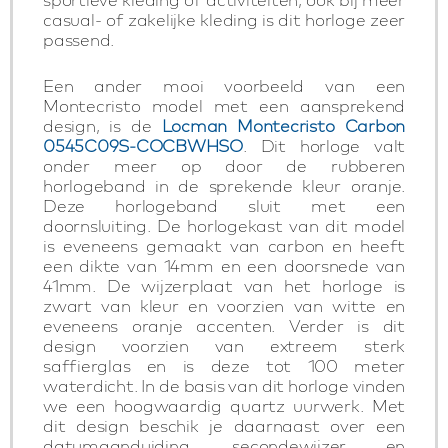
casual- of zakelijke kleding is dit horloge zeer
passend.
Een ander mooi voorbeeld van een
Montecristo model met een aansprekend
design, is de
Locman Montecristo Carbon
0545C09S-COCBWHSO
. Dit horloge valt
onder meer op door de rubberen
horlogeband in de sprekende kleur oranje.
Deze horlogeband sluit met een
doornsluiting. De horlogekast van dit model
is eveneens gemaakt van carbon en heeft
een dikte van 14mm en een doorsnede van
41mm. De wijzerplaat van het horloge is
zwart van kleur en voorzien van witte en
eveneens oranje accenten. Verder is dit
design voorzien van extreem sterk
saffierglas en is deze tot 100 meter
waterdicht. In de basis van dit horloge vinden
we een hoogwaardig quartz uurwerk. Met
dit design beschik je daarnaast over een
datumaanduiding, secondewijzer en