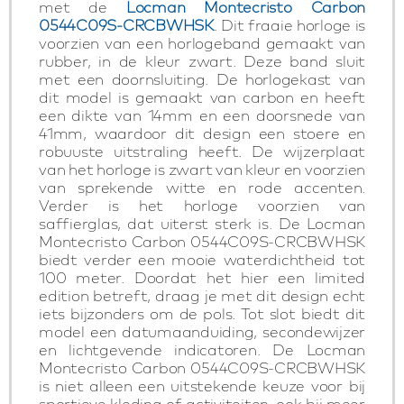
met de
Locman Montecristo Carbon
0544C09S-CRCBWHSK
. Dit fraaie horloge is
voorzien van een horlogeband gemaakt van
rubber, in de kleur zwart. Deze band sluit
met een doornsluiting. De horlogekast van
dit model is gemaakt van carbon en heeft
een dikte van 14mm en een doorsnede van
41mm, waardoor dit design een stoere en
robuuste uitstraling heeft. De wijzerplaat
van het horloge is zwart van kleur en voorzien
van sprekende witte en rode accenten.
Verder is het horloge voorzien van
saffierglas, dat uiterst sterk is. De Locman
Montecristo Carbon 0544C09S-CRCBWHSK
biedt verder een mooie waterdichtheid tot
100 meter. Doordat het hier een limited
edition betreft, draag je met dit design echt
iets bijzonders om de pols. Tot slot biedt dit
model een datumaanduiding, secondewijzer
en lichtgevende indicatoren. De Locman
Montecristo Carbon 0544C09S-CRCBWHSK
is niet alleen een uitstekende keuze voor bij
sportieve kleding of activiteiten, ook bij meer