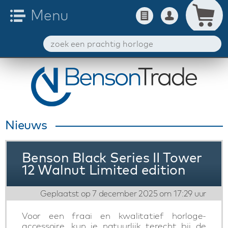
Nieuws
Benson Black Series II Tower
12 Walnut Limited edition
Geplaatst op 7 december 2025 om 17:29 uur
Voor een fraai en kwalitatief horloge-
accessoire, kun je natuurlijk terecht bij de