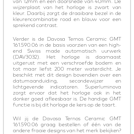
van 12mm en een doorsnede van 40mm. De
wijzerplaat van het horloge is zwart van
kleur. Daarbij zorgt de draaibare bezel in de
kleurencombinatie rood en blauw voor een
sprekend contrast.
Verder is de Davosa Ternos Ceramic GMT
161.590.06 in de basis voorzien van een high-
end Swiss made automatisch uurwerk
(DAV3032). Het horloge is daarnaast
uitgerust met een verschroefde bodem en
tot maar liefst 200 meter waterdicht. Je
beschikt met dit design bovendien over een
datumaanduiding, secondewijzer en
lichtgevende indicatoren. Superluminova
zorgt ervoor dat het horloge ook in het
donker goed afleesbaar is. De handige GMT
functie is bij dit horloge de kers op de taart.
Wil jij de Davosa Ternos Ceramic GMT
161.590.06 graag bestellen of één van de
andere fraaie designs van het merk bekijken?