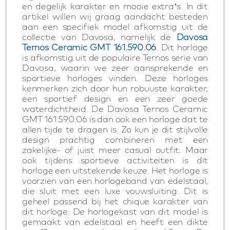
en degelijk karakter en mooie extra’s. In dit
artikel willen wij graag aandacht besteden
aan een specifiek model afkomstig uit de
collectie van Davosa, namelijk de
Davosa
Ternos Ceramic GMT 161.590.06
. Dit horloge
is afkomstig uit de populaire Ternos serie van
Davosa, waarin we zeer aansprekende en
sportieve horloges vinden. Deze horloges
kenmerken zich door hun robuuste karakter,
een sportief design en een zeer goede
waterdichtheid. De Davosa Ternos Ceramic
GMT 161.590.06 is dan ook een horloge dat te
allen tijde te dragen is. Zo kun je dit stijlvolle
design prachtig combineren met een
zakelijke- of juist meer casual outfit. Maar
ook tijdens sportieve activiteiten is dit
horloge een uitstekende keuze. Het horloge is
voorzien van een horlogeband van edelstaal,
die sluit met een luxe vouwsluiting. Dit is
geheel passend bij het chique karakter van
dit horloge. De horlogekast van dit model is
gemaakt van edelstaal en heeft een dikte