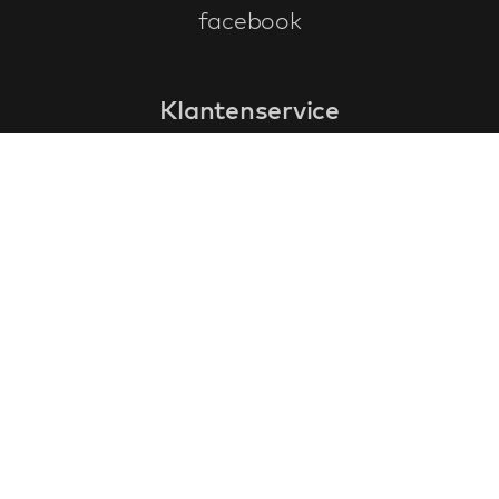
facebook
Klantenservice
faq
garantieformulier
annuleren en retourneren
algemene voorwaarden
privacy policy
Contact
contactinformatie
over ons