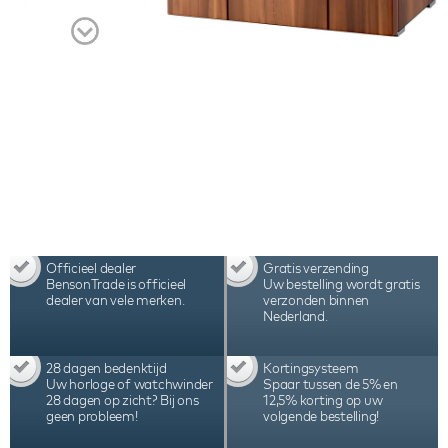
maken deze Benson Black Series II Pro 12 Walnut
watchwinder de beste keuze voor het opwinden
van 12 automatische horloges. Bekijk de video voor
een compleet beeld van deze prachtige
horlogeaccessoire.
Officieel dealer
Gratis verzending
BensonTrade is officieel
Uw bestelling wordt gratis
dealer van vele merken.
verzonden binnen
Nederland.
28 dagen bedenktijd
Kortingsysteem
Uw horloge of watchwinder
Spaar tussen de 5% en
28 dagen op zicht? Bij ons
12,5% korting op uw
geen probleem!
volgende bestelling!