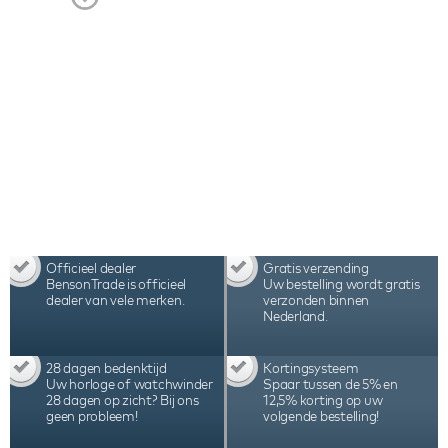
watchwinder de beste keuze voor het opwinden
van 2 automatische horloges. Bekijk de video voor
een compleet beeld van deze hoogwaardige
horlogeaccessoire.
Officieel dealer
Gratis verzending
BensonTrade is officieel
Uw bestelling wordt gratis
dealer van vele merken.
verzonden binnen
Nederland.
28 dagen bedenktijd
Kortingsysteem
Uw horloge of watchwinder
Spaar tussen de 5% en
28 dagen op zicht? Bij ons
12,5% korting op uw
geen probleem!
volgende bestelling!