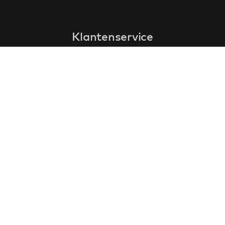
Klantenservice
faq
garantieformulier
annuleren en retourneren
algemene voorwaarden
privacy policy
Contact
contactinformatie
over ons
klantervaringen